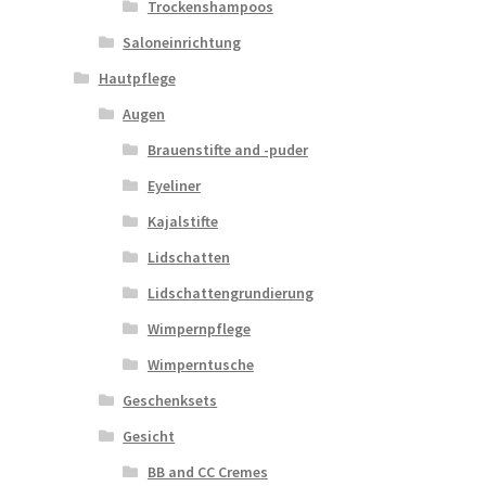
Trockenshampoos
Saloneinrichtung
Hautpflege
Augen
Brauenstifte and -puder
Eyeliner
Kajalstifte
Lidschatten
Lidschattengrundierung
Wimpernpflege
Wimperntusche
Geschenksets
Gesicht
BB and CC Cremes