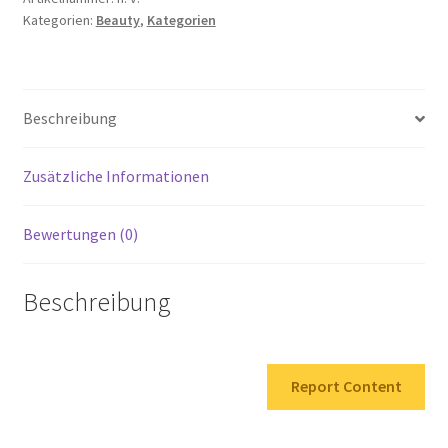
Kategorien:
Beauty
,
Kategorien
ml
Menge
Beschreibung
Zusätzliche Informationen
Bewertungen (0)
Beschreibung
Report Content