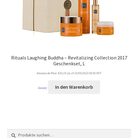
Rituals Laughing Buddha – Revitalizing Collection 2017
Geschenkset, L
Amazon.de Price:
€
33,19
(as of 10/04/2023 08:05 PST-
In den Warenkorb
Details
)
Suche
Suche