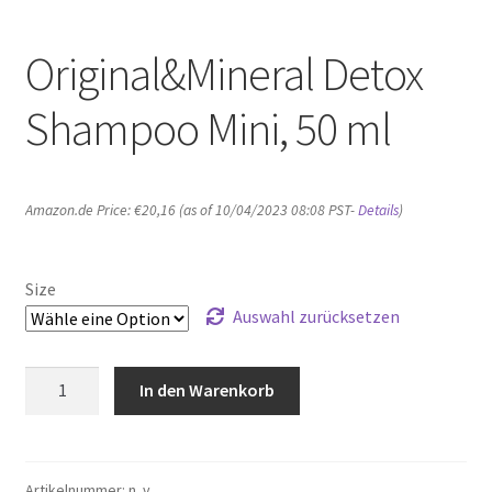
Original&Mineral Detox
Shampoo Mini, 50 ml
Amazon.de Price:
€
20,16
(as of 10/04/2023 08:08 PST-
Details
)
Size
Auswahl zurücksetzen
Original&Mineral
In den Warenkorb
Detox
Shampoo
Mini,
50
Artikelnummer:
n. v.