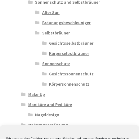
Sonnenschutz and Selbstbräuner
After Sun
Bräunungsbeschleuniger
Selbstbräuner
Gesichtsselbstbräuner
Körperselbstbräuner
Sonnenschutz
Gesichtssonnenschutz
Körpersonnenschutz
Make-Up
Maniküre and Pediküre
Nageldesign
Nahrungsergänzung
Riegel and Getränke
Wir verwenden Cookies, um unsere Website und unseren Service zu optimieren.