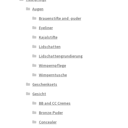
Augen
Brauenstifte and -puder
Eyeliner
Kajalstifte
Lidschatten
Lidschattengrundierung
Wimpernpflege
Wimperntusche
Geschenksets
Gesicht
BB and CC Cremes
Bronze-Puder
Concealer