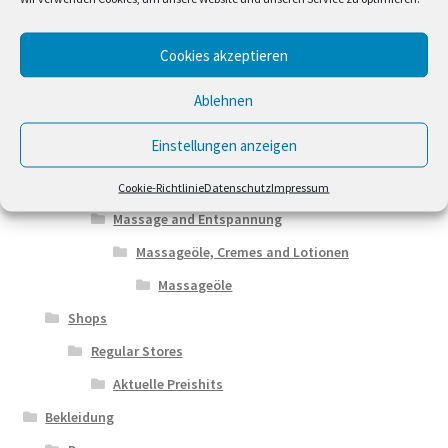
Rasur and Enthaarung
Cookies akzeptieren
Nachbehandlungen
Aftershaves
Ablehnen
Balms
Einstellungen anzeigen
Lotionen and Fluide
Wellness
Cookie-Richtlinie
Datenschutz
Impressum
Massage and Entspannung
Massageöle, Cremes and Lotionen
Massageöle
Shops
Regular Stores
Aktuelle Preishits
Bekleidung