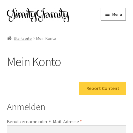
Zur
Zum
Menü
Navigation
Inhalt
springen
springen
Start
Startseite
Mein Konto
Cookie-Richtlinie (EU)
Mein Konto
Datenschutz
Impressum
Report Content
Kasse
Anmelden
Mein Konto
Benutzername oder E-Mail-Adresse
*
Warenkorb