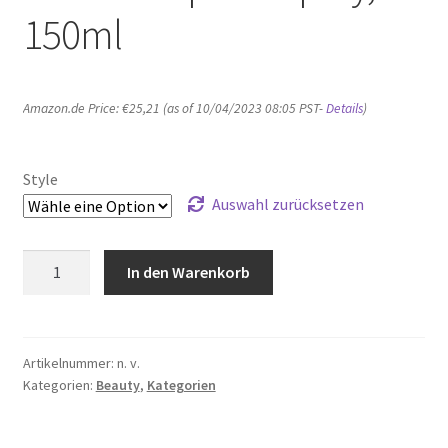
150ml
Amazon.de Price:
€
25,21
(as of 10/04/2023 08:05 PST-
Details
)
Style
Auswahl zurücksetzen
Ultrasun
In den Warenkorb
Sports
Spray,
150ml
Menge
Artikelnummer:
n. v.
Kategorien:
Beauty
,
Kategorien