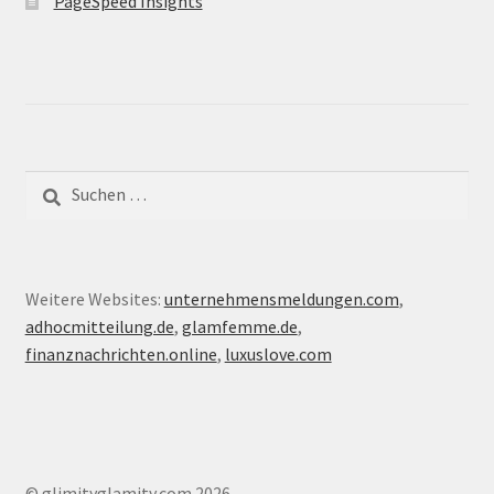
PageSpeed Insights
Suche
nach:
Weitere Websites:
unternehmensmeldungen.com
,
adhocmitteilung.de
,
glamfemme.de
,
finanznachrichten.online
,
luxuslove.com
© glimityglamity.com 2026