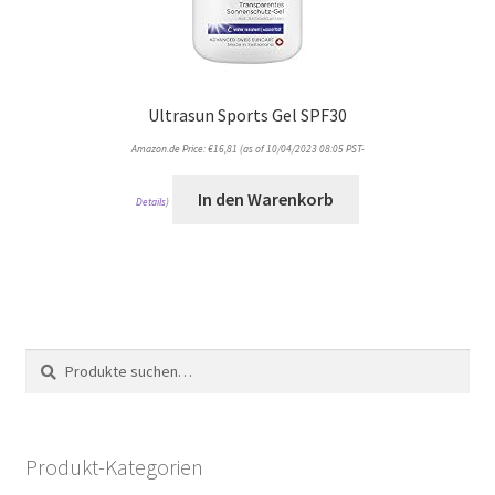
Ultrasun Sports Gel SPF30
Amazon.de Price:
€
16,81
(as of 10/04/2023 08:05 PST-
In den Warenkorb
Details
)
Suche
Suche
nach:
Produkt-Kategorien