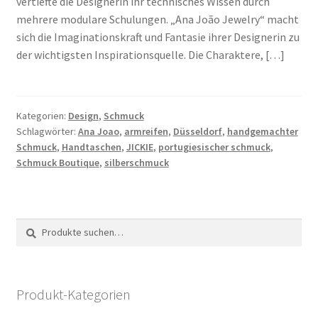
vertiefte die Designerin ihr technisches Wissen durch
mehrere modulare Schulungen. „Ana João Jewelry“ macht
sich die Imaginationskraft und Fantasie ihrer Designerin zu
der wichtigsten Inspirationsquelle. Die Charaktere, […]
Kategorien:
Design
,
Schmuck
Schlagwörter:
Ana Joao
,
armreifen
,
Düsseldorf
,
handgemachter
Schmuck
,
Handtaschen
,
JICKIE
,
portugiesischer schmuck
,
Schmuck Boutique
,
silberschmuck
Suche
Suche
nach:
Produkt-Kategorien