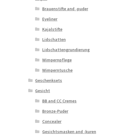
Brauenstifte and -puder
Eyeliner
Kajalstifte
Lidschatten
Lidschattengrundierung
Wimpernpflege
Wimperntusche
Geschenksets
Gesicht
BB and CC Cremes
Bronze-Puder
Concealer
Gesichtsmasken and -kuren