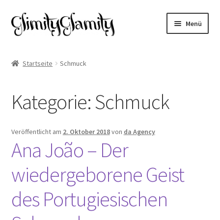
Zur
Zum
Menü
Navigation
Inhalt
springen
springen
Start
Startseite
Schmuck
Cookie-Richtlinie (EU)
Kategorie:
Schmuck
Datenschutz
Impressum
Veröffentlicht am
2. Oktober 2018
von
da Agency
Ana João – Der
Kasse
wiedergeborene Geist
Mein Konto
des Portugiesischen
Warenkorb