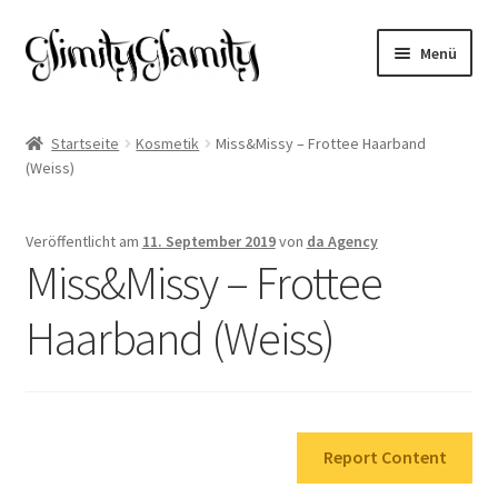
Zur
Zum
Menü
Navigation
Inhalt
springen
springen
Start
Startseite
Kosmetik
Miss&Missy – Frottee Haarband
(Weiss)
Cookie-Richtlinie (EU)
Datenschutz
Veröffentlicht am
11. September 2019
von
da Agency
Miss&Missy – Frottee
Impressum
Haarband (Weiss)
Kasse
Mein Konto
Report Content
Warenkorb