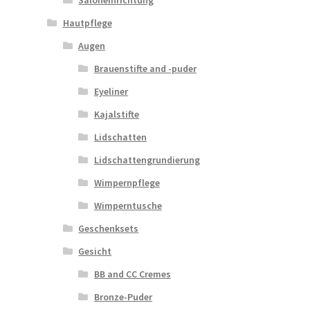
Hautpflege
Augen
Brauenstifte and -puder
Eyeliner
Kajalstifte
Lidschatten
Lidschattengrundierung
Wimpernpflege
Wimperntusche
Geschenksets
Gesicht
BB and CC Cremes
Bronze-Puder