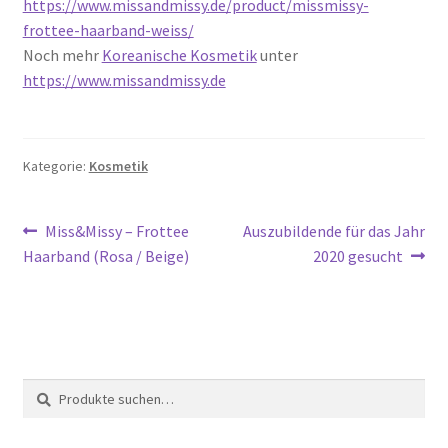
https://www.missandmissy.de/product/missmissy-
frottee-haarband-weiss/
Noch mehr
Koreanische Kosmetik
unter
https://www.missandmissy.de
Kategorie:
Kosmetik
Beitragsnavigation
Vorheriger
Nächster
Miss&Missy – Frottee
Auszubildende für das Jahr
Beitrag:
Beitrag:
Haarband (Rosa / Beige)
2020 gesucht
Suche
Suche
nach: