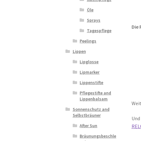
Öle
Sprays
Die 
Tagespflege
Peelings
Lippen
Lipglosse
Lipmarker
Lippenstifte
Pflegestifte and
Lippenbalsam
Weit
Sonnenschutz and
Selbstbräuner
Und 
After Sun
REL
Bräunungsbeschle