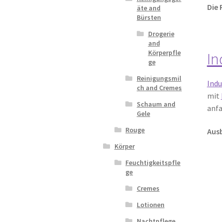
Die 
äte and
Bürsten
Drogerie
and
Körperpfle
In
ge
Reinigungsmil
Indu
ch and Cremes
mit
Schaum and
anfa
Gele
Rouge
Ausb
Körper
Feuchtigkeitspfle
ge
Cremes
Lotionen
Nachtpflege