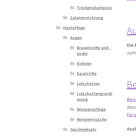
Trockenshampoos
Saloneinrichtung
Au
Hautpflege
Augen
Die 
Brauenstifte and -
zum
puder
Eyeliner
Kajalstifte
Be
Lidschatten
Lidschattengrundi
Beru
erung
dass
Wimpernpflege
für 
Wimperntusche
Ausb
Geschenksets