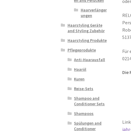
en and Perücken
oder
Haarverlänger
REL
ungen
Pers
Haarstyling Geräte
Robe
and Styling Zubehör
5137
Haarstyling Produkte
Pflegeprodukte
Für 
0214
Anti-Haarausfall
Haaröl
Die 
Kuren
Reise-Sets
Shampoo and
Conditioner Sets
Shampoos
Link
Spülungen and
Conditioner
jahr