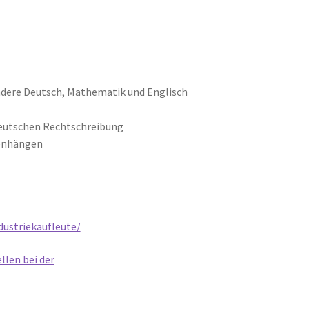
ndere Deutsch, Mathematik und Englisch
 deutschen Rechtschreibung
menhängen
dustriekaufleute/
llen bei der