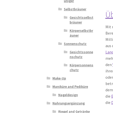
uniger
Selbstbräuner
Üb
Gesichtsselbst
bräuner
Mit 
Körperselbstbr
Ber
äuner
Mill
Sonnenschutz
aus 
Lan
Gesichtssonne
nschutz
meh
den
Körpersonnens
chutz
ihre
ode
Make-Up
betr
Maniküre and Pediküre
dem
Nageldesign
die
die
Nahrungsergänzung
Riegel and Getränke