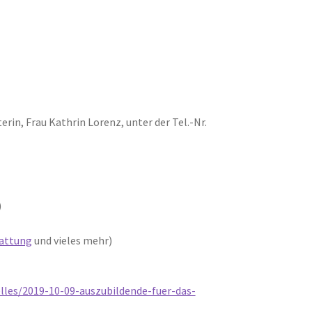
rin, Frau Kathrin Lorenz, unter der Tel.-Nr.
)
tattung
und vieles mehr)
les/2019-10-09-auszubildende-fuer-das-