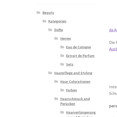
Beauty
Kategorien
da A
Düfte
Herren
Die 
Eau de Cologne
Ausb
Extrait de Parfum
Sets
Haarpflege and Styling
Haar Colorationen
Inte
Farben
Schu
Haarschmuck and
Perücken
per
Haarverlängerung