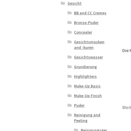
Gesicht
BB and CC Cremes
Bronze-Puder
Concealer
Gesichtsmasken
and -kuren
Die 
Gesichtswasser
Grundierung
Highlighters
Make-Up Basis
Make-Up Finish
Puder
Weit
Reinigung and
Peeling
Reinigungsger