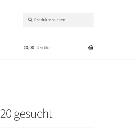
Suche
Suche
nach:
€
0,00
0 Artikel
020 gesucht