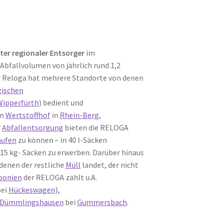
rter regionaler Entsorger
im
 Abfallvolumen von jährlich rund 1,2
e Reloga hat mehrere Standorte von denen
gischen
Wipperfürth
) bedient und
en
Wertstoffhof
in
Rhein-Berg
,
r
Abfallentsorgung
bieten die RELOGA
aufen
zu können – in 40 l-Säcken
15 kg- Säcken zu erwerben. Darüber hinaus
 denen der restliche
Müll
landet, der nicht
ponien
der RELOGA zählt u.A.
bei
Hückeswagen
),
 Dümmlingshausen
bei
Gummersbach
.