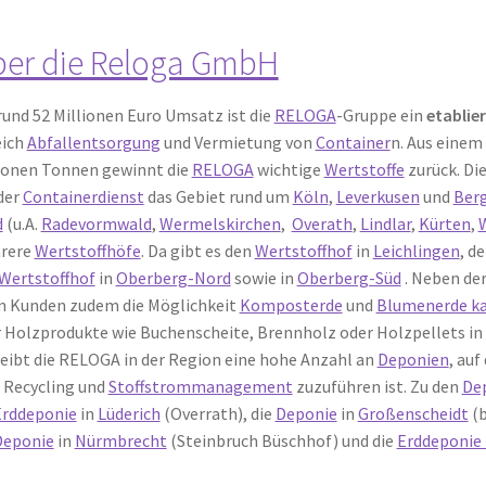
er die Reloga GmbH
rund 52 Millionen Euro Umsatz ist die
RELOGA
-Gruppe ein
etablie
eich
Abfallentsorgung
und Vermietung von
Container
n. Aus einem
ionen Tonnen gewinnt die
RELOGA
wichtige
Wertstoffe
zurück. Di
der
Containerdienst
das Gebiet rund um
Köln
,
Leverkusen
und
Ber
d
(u.A.
Radevormwald
,
Wermelskirchen
,
Overath
,
Lindlar
,
Kürten
,
rere
Wertstoffhöfe
. Da gibt es den
Wertstoffhof
in
Leichlingen
, d
Wertstoffhof
in
Oberberg-Nord
sowie in
Oberberg-Süd
. Neben de
n Kunden zudem die Möglichkeit
Komposterde
und
Blumenerde k
r
Holzprodukte wie Buchenscheite, Brennholz oder Holzpellets in 
eibt die RELOGA in der Region eine hohe Anzahl an
Deponien
, auf
 Recycling und
Stoffstrommanagement
zuzuführen ist. Zu den
De
Erddeponie
in
Lüderich
(Overrath), die
Deponie
in
Großenscheidt
(
Deponie
in
Nürmbrecht
(Steinbruch Büschhof) und die
Erddeponie