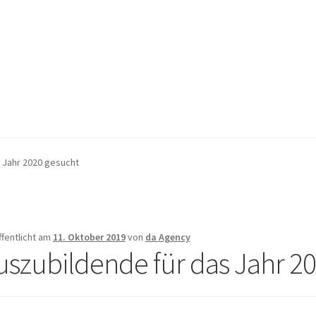
pressum
pressum
Kasse
Kasse
Mein Konto
Mein Konto
Warenkorb
Warenkorb
 Jahr 2020 gesucht
ffentlicht am
11. Oktober 2019
von
da Agency
uszubildende für das Jahr 2