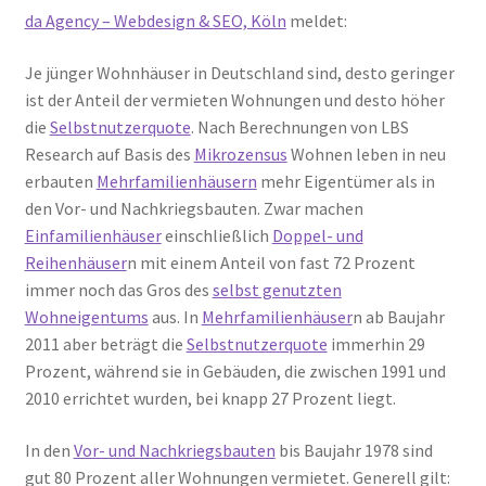
da Agency – Webdesign & SEO, Köln
meldet:
Je jünger Wohnhäuser in Deutschland sind, desto geringer
ist der Anteil der vermieten Wohnungen und desto höher
die
Selbstnutzerquote
. Nach Berechnungen von LBS
Research auf Basis des
Mikrozensus
Wohnen leben in neu
erbauten
Mehrfamilienhäusern
mehr Eigentümer als in
den Vor- und Nachkriegsbauten. Zwar machen
Einfamilienhäuser
einschließlich
Doppel- und
Reihenhäuser
n mit einem Anteil von fast 72 Prozent
immer noch das Gros des
selbst genutzten
Wohneigentums
aus. In
Mehrfamilienhäuser
n ab Baujahr
2011 aber beträgt die
Selbstnutzerquote
immerhin 29
Prozent, während sie in Gebäuden, die zwischen 1991 und
2010 errichtet wurden, bei knapp 27 Prozent liegt.
In den
Vor- und Nachkriegsbauten
bis Baujahr 1978 sind
gut 80 Prozent aller Wohnungen vermietet. Generell gilt: