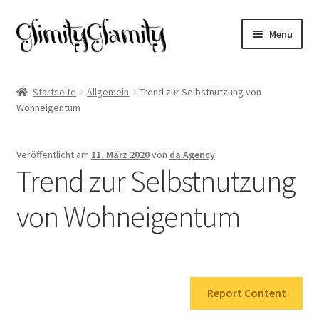
Zur
Zum
Menü
Navigation
Inhalt
springen
springen
Start
Startseite
Allgemein
Trend zur Selbstnutzung von
Wohneigentum
Cookie-Richtlinie (EU)
Datenschutz
Veröffentlicht am
11. März 2020
von
da Agency
Trend zur Selbstnutzung
Impressum
von Wohneigentum
Kasse
Mein Konto
Report Content
Warenkorb