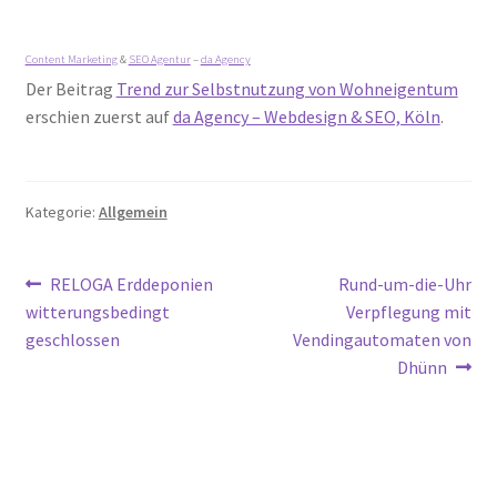
Content Marketing
&
SEO Agentur
–
da Agency
Der Beitrag
Trend zur Selbstnutzung von Wohneigentum
erschien zuerst auf
da Agency – Webdesign & SEO, Köln
.
Kategorie:
Allgemein
Beitragsnavigation
Vorheriger
Nächster
RELOGA Erddeponien
Rund-um-die-Uhr
Beitrag:
Beitrag:
witterungsbedingt
Verpflegung mit
geschlossen
Vendingautomaten von
Dhünn