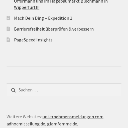
Offermann und im Hagebaumarkt Blechmann in
Wipperfürth!
Mach Dein Ding – Expedition 1
Barrierefreiheit überprüfen & verbessern
PageSpeed Insights
Suche
nach:
Weitere Websites:
unternehmensmeldungen.com
,
adhocmitteilung.de
,
glamfemme.de
,