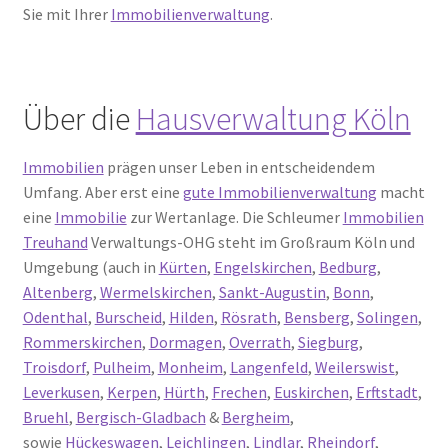
Sie mit Ihrer
Immobilienverwaltung
.
Über die
Hausverwaltung Köln
Immobilien
prägen unser Leben in entscheidendem
Umfang. Aber erst eine
gute Immobilienverwaltung
macht
eine
Immobilie
zur Wertanlage. Die Schleumer
Immobilien
Treuhand
Verwaltungs-OHG steht im Großraum Köln und
Umgebung (auch in
Kürten
,
Engelskirchen
,
Bedburg
,
Altenberg
,
Wermelskirchen
,
Sankt-Augustin
,
Bonn
,
Odenthal
,
Burscheid
,
Hilden
,
Rösrath
,
Bensberg
,
Solingen
,
Rommerskirchen
,
Dormagen
,
Overrath
,
Siegburg
,
Troisdorf
,
Pulheim
,
Monheim
,
Langenfeld
,
Weilerswist
,
Leverkusen
,
Kerpen
,
Hürth
,
Frechen
,
Euskirchen
,
Erftstadt
,
Bruehl
,
Bergisch-Gladbach
&
Bergheim
,
sowie
Hückeswagen
,
Leichlingen
,
Lindlar
,
Rheindorf
,