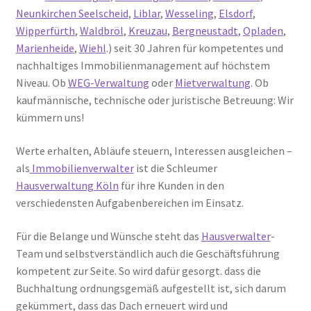
Neunkirchen Seelscheid
,
Liblar
,
Wesseling
,
Elsdorf
,
Wipperfürth
,
Waldbröl
,
Kreuzau
,
Bergneustadt
,
Opladen
,
Marienheide
,
Wiehl
.) seit 30 Jahren für kompetentes und
nachhaltiges Immobilienmanagement auf höchstem
Niveau. Ob
WEG-Verwaltung
oder
Mietverwaltung
. Ob
kaufmännische, technische oder juristische Betreuung: Wir
kümmern uns!
Werte erhalten, Abläufe steuern, Interessen ausgleichen –
als
Immobilienverwalter
ist die Schleumer
Hausverwaltung Köln
für ihre Kunden in den
verschiedensten Aufgabenbereichen im Einsatz.
Für die Belange und Wünsche steht das
Hausverwalter
-
Team und selbstverständlich auch die Geschäftsführung
kompetent zur Seite. So wird dafür gesorgt. dass die
Buchhaltung ordnungsgemäß aufgestellt ist, sich darum
gekümmert, dass das Dach erneuert wird und