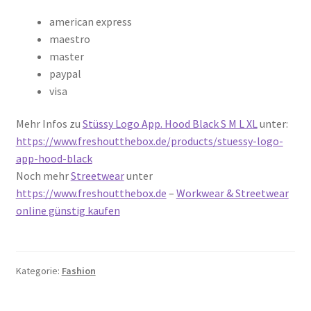
american express
maestro
master
paypal
visa
Mehr Infos zu
Stüssy Logo App. Hood Black S M L XL
unter:
https://www.freshoutthebox.de/products/stuessy-logo-
app-hood-black
Noch mehr
Streetwear
unter
https://www.freshoutthebox.de
–
Workwear & Streetwear
online günstig kaufen
Kategorie:
Fashion