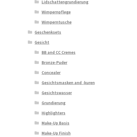
Lidschattengrundierung
Wimpernpflege
Wimperntusche
Geschenksets
Gesicht
BB and CC Cremes
Bronze-Puder
Concealer
Gesichtsmasken and -kuren
Gesichtswasser
Grundierung
Highlighters
Make-Up Basis
Make-Up Finish