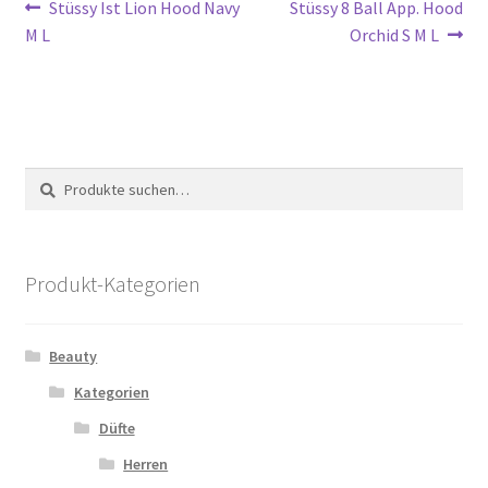
Beitragsnavigation
Vorheriger
Nächster
Stüssy Ist Lion Hood Navy
Stüssy 8 Ball App. Hood
Beitrag:
Beitrag:
M L
Orchid S M L
Suche
Suche
nach:
Produkt-Kategorien
Beauty
Kategorien
Düfte
Herren