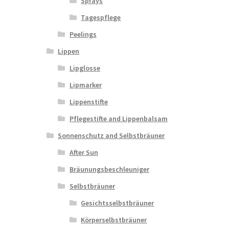
Sprays
Tagespflege
Peelings
Lippen
Lipglosse
Lipmarker
Lippenstifte
Pflegestifte and Lippenbalsam
Sonnenschutz and Selbstbräuner
After Sun
Bräunungsbeschleuniger
Selbstbräuner
Gesichtsselbstbräuner
Körperselbstbräuner