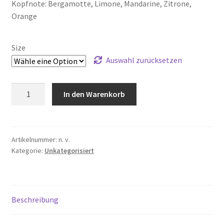
Kopfnote: Bergamotte, Limone, Mandarine, Zitrone,
Orange
Size
Auswahl zurücksetzen
Floris
In den Warenkorb
London
Cefiro,
Eau
de
Artikelnummer:
n. v.
Kategorie:
Unkategorisiert
Toilette
Menge
Beschreibung