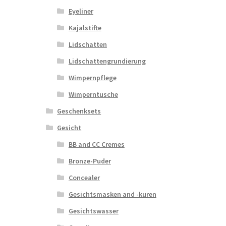
Eyeliner
Kajalstifte
Lidschatten
Lidschattengrundierung
Wimpernpflege
Wimperntusche
Geschenksets
Gesicht
BB and CC Cremes
Bronze-Puder
Concealer
Gesichtsmasken and -kuren
Gesichtswasser