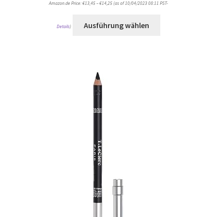
Amazon.de Price:
€
13,45
–
€
14,25
(as of 10/04/2023 08:11 PST-
Ausführung wählen
Details
)