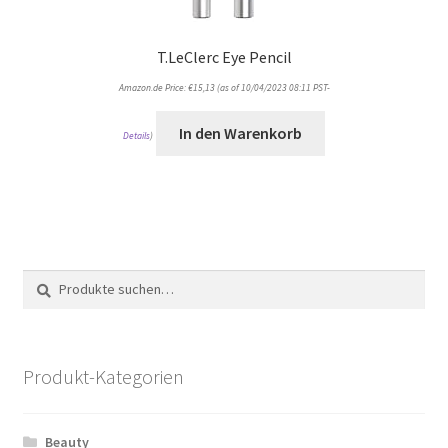
T.LeClerc Eye Pencil
Amazon.de Price:
€
15,13
(as of 10/04/2023 08:11 PST-
In den Warenkorb
Details
)
Suche
Suche
nach:
Produkt-Kategorien
Beauty