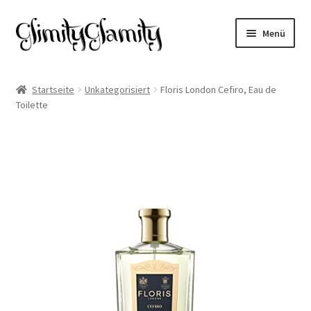
Zur
Zum
Menü
Navigation
Inhalt
springen
springen
Start
Startseite
Unkategorisiert
Floris London Cefiro, Eau de
Toilette
Cookie-Richtlinie (EU)
Datenschutz
Impressum
Kasse
Mein Konto
Warenkorb