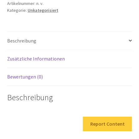
Puder
Artikelnummer:
n. v.
Kategorie:
Unkategorisiert
Menge
Beschreibung
Zusätzliche Informationen
Bewertungen (0)
Beschreibung
Report Content