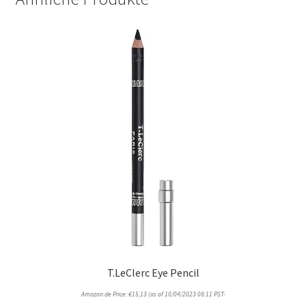
T.LeClerc Eye Pencil
Amazon.de Price:
€
15,13
(as of 10/04/2023 08:11 PST-