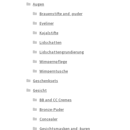
Augen
Brauenstifte and -puder
Eyeliner
Kajalstifte
Lidschatten
Lidschattengrundierung
Wimpernpflege
Wimperntusche
Geschenksets
Gesicht
BB and CC Cremes
Bronze-Puder
Concealer
Gesichtsmasken and -kuren