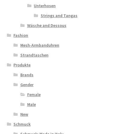
Unterhosen
Strings and Tangas
Wäsche and Dessous
Fashion
Mesh-Armbanduhren
Strandtaschen
Produkte
Brands
Gender
Female
Male
New
Schmuck
Schmuck: Made in Italy