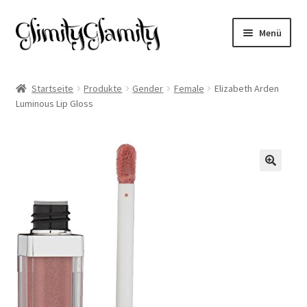
Zur
Zum
Menü
Navigation
Inhalt
springen
springen
Start
Startseite
Produkte
Gender
Female
Elizabeth Arden
Luminous Lip Gloss
Cookie-Richtlinie (EU)
Datenschutz
Impressum
🔍
Kasse
Mein Konto
Warenkorb