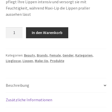
pflegt Ihre Lippen intensiv und versorgt sie mit
Feuchtigkeit, während Maxi-Lip die Lippen praller
aussehen lässt
Elizabeth
In den Warenkorb
Arden
Luminous
Lip
Gloss
Kategorien:
Beauty
,
Brands
,
Female
,
Gender
,
Kategorien
,
Lipglosse
,
Lippen
,
Make-Up
,
Produkte
Menge
Beschreibung
Zusätzliche Informationen