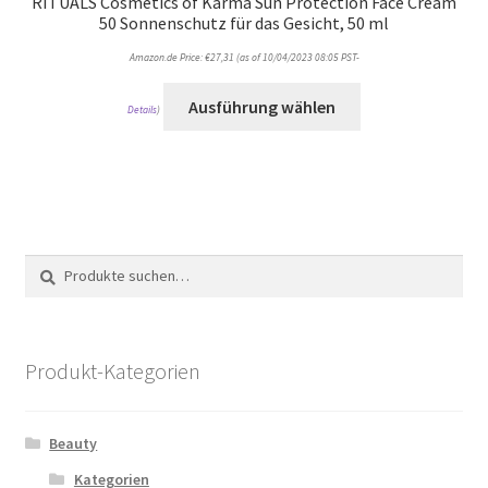
RITUALS Cosmetics of Karma Sun Protection Face Cream
50 Sonnenschutz für das Gesicht, 50 ml
Amazon.de Price:
€
27,31
(as of 10/04/2023 08:05 PST-
Ausführung wählen
Details
)
Suche
Suche
nach:
Produkt-Kategorien
Beauty
Kategorien