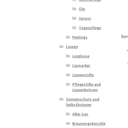
Öle
Sprays
Tagespflege
Son
Peelings
Lippen
A
Lipglosse
Lipmarker
Lippenstifte
Pflegestifte and
Lippenbalsam
Sonnenschutz and
Selbstbräuner
After Sun
Bräunungsbeschle