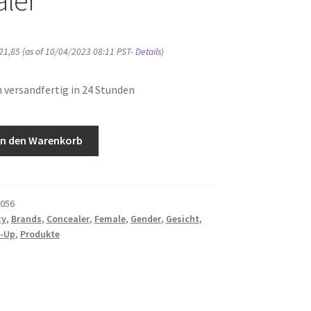
21,85
(as of 10/04/2023 08:11 PST-
Details
)
 versandfertig in 24 Stunden
In den Warenkorb
056
ty
,
Brands
,
Concealer
,
Female
,
Gender
,
Gesicht
,
-Up
,
Produkte