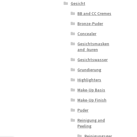
Gesicht
BB and CC Cremes
Bronze-Puder
Concealer
Gesichtsmasken
and -kuren
Gesichtswasser
Grundierung
Highlighters
Make-Up Basis
Make-Up Finish
Puder
Reinigung and
Peeling
Reinigungsger