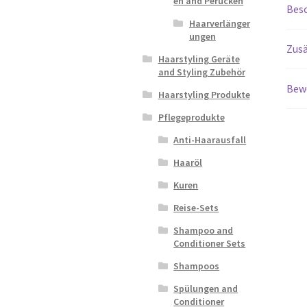
en and Perücken
Bes
Haarverlänger
ungen
Zusä
Haarstyling Geräte
and Styling Zubehör
Bew
Haarstyling Produkte
Pflegeprodukte
Anti-Haarausfall
Haaröl
Kuren
Reise-Sets
Shampoo and
Conditioner Sets
Shampoos
Spülungen and
Conditioner