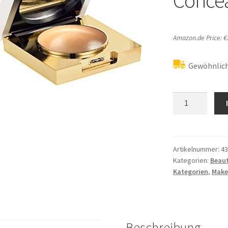
Amazon.de Price:
€
Gewöhnlich
Elizabeth
Arden
Flawless
Finish
Maximum
Artikelnummer:
43
Kategorien:
Beau
Coverage
Kategorien
,
Make
Concealer
Menge
Beschreibung