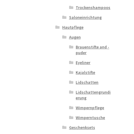
Trockenshampoos
Saloneinrichtung
Hautpflege
Augen
Brauenstifte and -
puder
Eyeliner
Kajalstifte
Lidschatten
Lidschattengrundi
erung
Wimpernpflege
Wimperntusche
Geschenksets