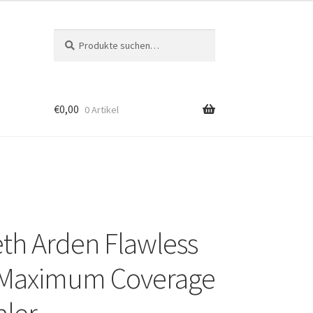
Suche
Suche
nach:
€
0,00
0 Artikel
eth Arden Flawless
h Maximum Coverage
ler