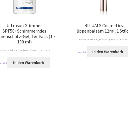
Ultrasun Glimmer
RITUALS Cosmetics
SPF50+Schimmerndes
lippenbalsam 12ml, 1 Stü
nenschutz-Gel, 1er Pack (1 x
Amazon.de Price:
€
7,14
(as of 10/04/2023 08:05 PST
100 ml)
mazon.de Price:
€
22,14
(as of 10/04/2023 08:05 PST-
In den Warenkorb
Details
)
In den Warenkorb
Details
)