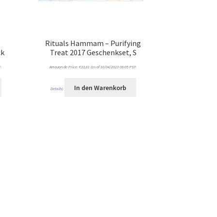
Rituals Hammam – Purifying
ck
Treat 2017 Geschenkset, S
-
Amazon.de Price:
€
33,61
(as of 10/04/2023 08:05 PST-
In den Warenkorb
Details
)