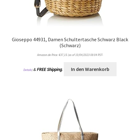
Gioseppo 44931, Damen Schultertasche Schwarz Black
(Schwarz)
Amazon.de Price:
€
37,15
(as of 10/04/2023 08:04 PST-
In den Warenkorb
&
FREE Shipping
.
Details
)