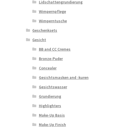
Lidschattengrundierung
Wimpernpflege
Wimperntusche
Geschenksets
Gesicht
BB and CC Cremes
Bronze-Puder
Concealer
Gesichtsmasken and -kuren
Gesichtswasser
Grundierung
Highlighters
Make-Up Basis
Make-Up Finish