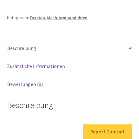
Damen
Analog
Quarz
Kategorien:
Fashion
,
Mesh-Armbanduhren
Uhr
Candice
mit
Beschreibung
Edelstahl
Armband
Menge
Zusätzliche Informationen
Bewertungen (0)
Beschreibung
Report Content