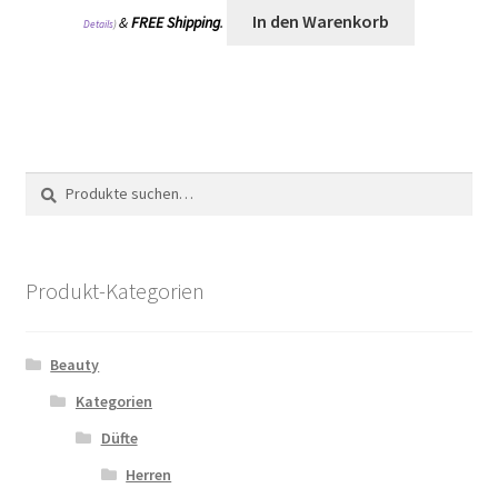
In den Warenkorb
&
FREE Shipping
.
Details
)
Suche
Suche
nach:
Produkt-Kategorien
Beauty
Kategorien
Düfte
Herren