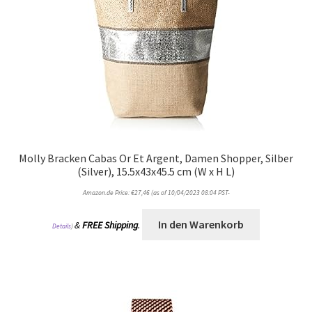
Molly Bracken Cabas Or Et Argent, Damen Shopper, Silber
(Silver), 15.5x43x45.5 cm (W x H L)
Amazon.de Price:
€
27,46
(as of 10/04/2023 08:04 PST-
In den Warenkorb
&
FREE Shipping
.
Details
)