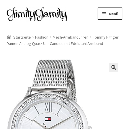
Zur
Zum
Menü
Navigation
Inhalt
springen
springen
Start
Startseite
Fashion
Mesh-Armbanduhren
Tommy Hilfiger
Damen Analog Quarz Uhr Candice mit Edelstahl Armband
Cookie-Richtlinie (EU)
Datenschutz
Impressum
🔍
Kasse
Mein Konto
Warenkorb