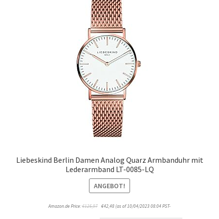
Liebeskind Berlin Damen Analog Quarz Armbanduhr mit
Lederarmband LT-0085-LQ
ANGEBOT!
Amazon.de Price:
€
125,97
€
42,48
(as of 10/04/2023 08:04 PST-