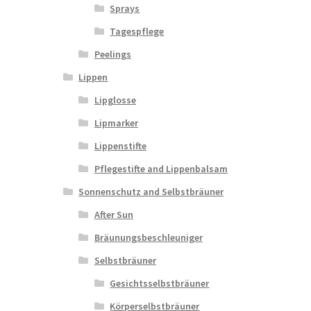
Sprays
Tagespflege
Peelings
Lippen
Lipglosse
Lipmarker
Lippenstifte
Pflegestifte and Lippenbalsam
Sonnenschutz and Selbstbräuner
After Sun
Bräunungsbeschleuniger
Selbstbräuner
Gesichtsselbstbräuner
Körperselbstbräuner