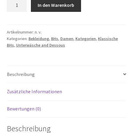
Amazon-
In den Warenkorb
Marke:
Iris
&
Lilly
Artikelnummer:
n. v.
Kategorien:
Bekleidung
,
BHs
,
Damen
,
Kategorien
,
Klassische
Damen
BHs
,
Unterwäsche and Dessous
Grosse
Cups
Support
Bügel-
Beschreibung
BH
Menge
Zusätzliche Informationen
Bewertungen (0)
Beschreibung