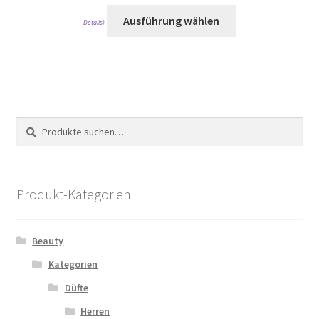
Ausführung wählen
Details
)
Suche
Suche
nach:
Produkt-Kategorien
Beauty
Kategorien
Düfte
Herren