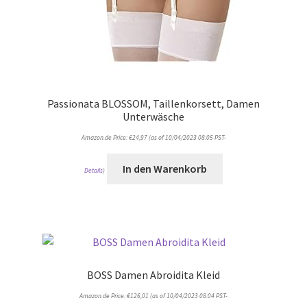
Passionata BLOSSOM, Taillenkorsett, Damen
Unterwäsche
Amazon.de Price:
€
24,97
(as of 10/04/2023 08:05 PST-
In den Warenkorb
Details
)
BOSS Damen Abroidita Kleid
Amazon.de Price:
€
126,01
(as of 10/04/2023 08:04 PST-