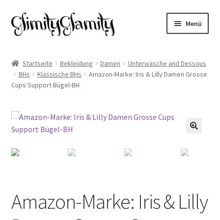
Zur
Zum
Menü
Navigation
Inhalt
springen
springen
Start
Startseite
Bekleidung
Damen
Unterwäsche and Dessous
BHs
Klassische BHs
Amazon-Marke: Iris & Lilly Damen Grosse
Cookie-Richtlinie (EU)
Cups Support Bügel-BH
Datenschutz
Impressum
🔍
Kasse
Mein Konto
Amazon-Marke: Iris & Lilly
Warenkorb