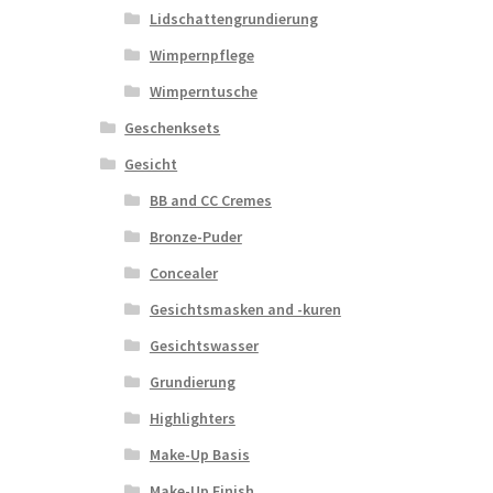
Lidschattengrundierung
Wimpernpflege
Wimperntusche
Geschenksets
Gesicht
BB and CC Cremes
Bronze-Puder
Concealer
Gesichtsmasken and -kuren
Gesichtswasser
Grundierung
Highlighters
Make-Up Basis
Make-Up Finish