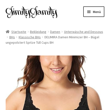
Zur
Zum
Menü
Navigation
Inhalt
springen
springen
Start
Startseite
Bekleidung
Damen
Unterwäsche and Dessous
BHs
Klassische BHs
DELIMIRA Damen Minimizer BH – Bügel
Cookie-Richtlinie (EU)
ungepolstert Spitze Tüll Cups BH
Datenschutz
Impressum
Kasse
Mein Konto
Warenkorb