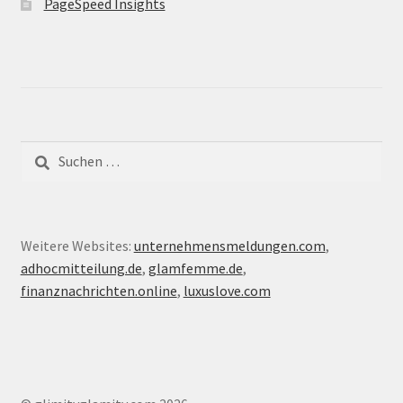
PageSpeed Insights
Suche
nach:
Weitere Websites:
unternehmensmeldungen.com
,
adhocmitteilung.de
,
glamfemme.de
,
finanznachrichten.online
,
luxuslove.com