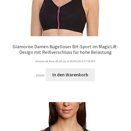
Glamorise Damen Bügelloser BH-Sport im MagicLift-
Design mit Reißverschluss für hohe Belastung
Amazon.de Price:
€
9,08
(as of 08/04/2023 07:48 PST-
In den Warenkorb
Details
)