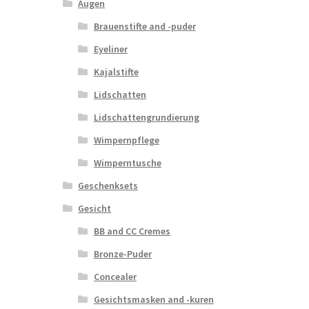
Augen
Brauenstifte and -puder
Eyeliner
Kajalstifte
Lidschatten
Lidschattengrundierung
Wimpernpflege
Wimperntusche
Geschenksets
Gesicht
BB and CC Cremes
Bronze-Puder
Concealer
Gesichtsmasken and -kuren