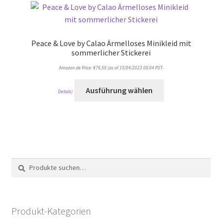
Peace & Love by Calao Ärmelloses Minikleid mit
sommerlicher Stickerei
Amazon.de Price:
€
76,58
(as of 10/04/2023 08:04 PST-
Ausführung wählen
Details
)
Suche
Suche
nach:
Produkt-Kategorien