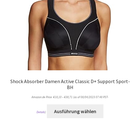
Shock Absorber Damen Active Classic D+ Support Sport-
BH
Amazon.de Price:
€
18,10
–
€
38,71
(as of 08/04/2023 07:48 PST-
Ausführung wählen
Details
)