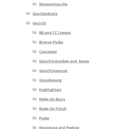
Wimperntusche
Geschenksets
Gesicht
BB and CC Cremes
Bronze-Puder
Concealer
Gesichtsmasken and -kuren
Gesichtswasser
Grundierung
Highlighters
Make-Up Basis
Make-Up Finish
Puder
Reinigung and Peeling