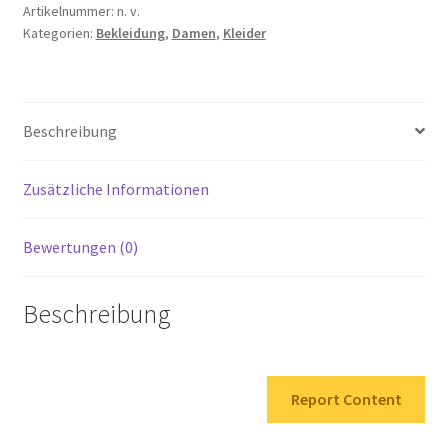
Kleid
Artikelnummer:
n. v.
Kategorien:
Bekleidung
,
Damen
,
Kleider
Menge
Beschreibung
Zusätzliche Informationen
Bewertungen (0)
Beschreibung
Report Content