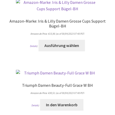
Amazon-Marke: Iris & Lilly Damen Grosse Cups Support
Bügel-BH
Amazon.de Price:
€
15,96
(as of 08/04/2023 07:48 PST-
Ausführung wählen
Details
)
Triumph Damen Beauty-Full Grace W BH
Amazon.de Price:
€
30,51
(as of 08/04/2023 07:48 PST-
In den Warenkorb
Details
)