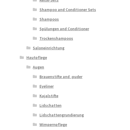
Reise-Sets
Shampoo and Conditioner Sets
Shampoos
Spülungen and Conditioner
Trockenshampoos
Saloneinrichtung
Hautpflege
Augen
Brauenstifte and -puder
Eyeliner
Kajalstifte
Lidschatten
Lidschattengrundierung
Wimpernpflege