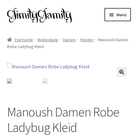
Zur
Zum
Menü
Navigation
Inhalt
springen
springen
Start
Startseite
Bekleidung
Damen
Kleider
Manoush Damen
Robe Ladybug Kleid
Cookie-Richtlinie (EU)
Datenschutz
Impressum
🔍
Kasse
Manoush Damen Robe
Mein Konto
Ladybug Kleid
Warenkorb