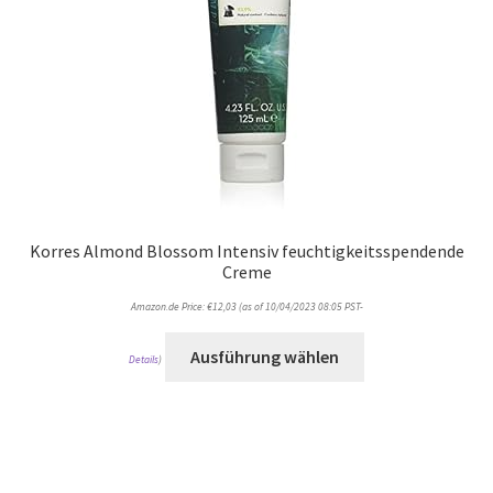
Korres Almond Blossom Intensiv feuchtigkeitsspendende
Creme
Amazon.de Price:
€
12,03
(as of 10/04/2023 08:05 PST-
Ausführung wählen
Details
)