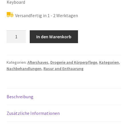
Keyboard
Versandfertig in 1 - 2 Werktagen
L:a
In den Warenkorb
Bruket
No.166
Grooming
Kit
Kategorien:
Aftershaves
,
Drogerie and Körperpflege
,
Kategorien
,
Nachbehandlungen
,
Rasur and Enthaarung
Menge
Beschreibung
Zusätzliche Informationen