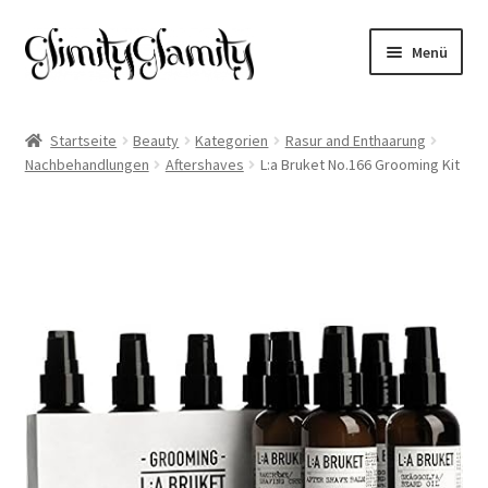
Zur
Zum
Menü
Navigation
Inhalt
springen
springen
Start
Startseite
Beauty
Kategorien
Rasur and Enthaarung
Nachbehandlungen
Aftershaves
L:a Bruket No.166 Grooming Kit
Cookie-Richtlinie (EU)
Datenschutz
Impressum
Kasse
Mein Konto
Warenkorb