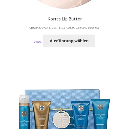
Korres Lip Butter
Amazon.de Price:
€
12,06
–
€
13,07
(as of 10/04/2023 08:05 PST-
Ausführung wählen
Details
)