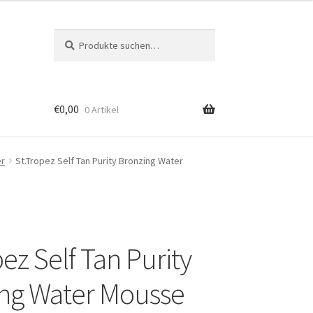
Suche
Suche
nach:
€
0,00
0 Artikel
er
St.Tropez Self Tan Purity Bronzing Water
ez Self Tan Purity
ng Water Mousse