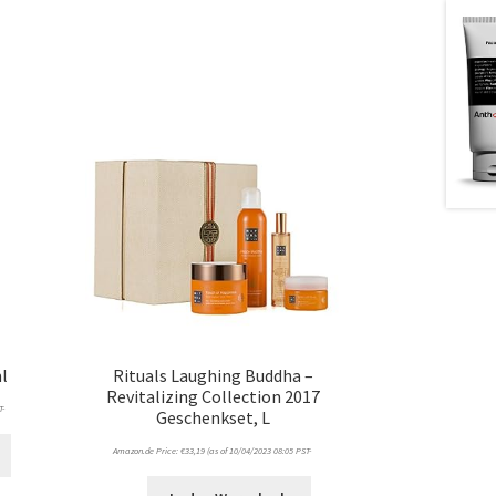
ml
Rituals Laughing Buddha –
Revitalizing Collection 2017
T-
Geschenkset, L
Amazon.de Price:
€
33,19
(as of 10/04/2023 08:05 PST-