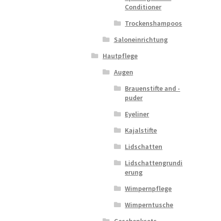
Conditioner
Trockenshampoos
Saloneinrichtung
Hautpflege
Augen
Brauenstifte and -
puder
Eyeliner
Kajalstifte
Lidschatten
Lidschattengrundi
erung
Wimpernpflege
Wimperntusche
Geschenksets