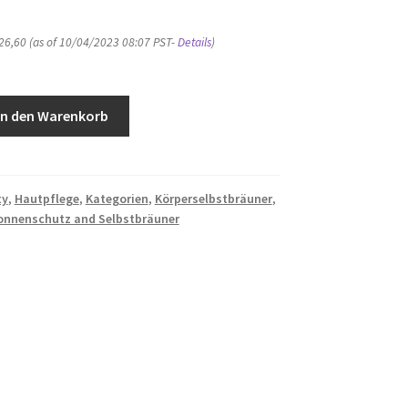
26,60
(as of 10/04/2023 08:07 PST-
Details
)
In den Warenkorb
ty
,
Hautpflege
,
Kategorien
,
Körperselbstbräuner
,
onnenschutz and Selbstbräuner