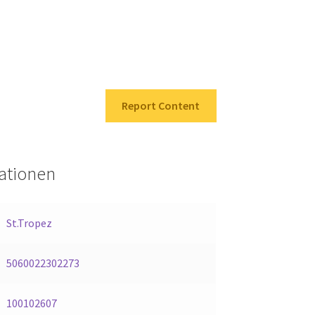
Report Content
mationen
St.Tropez
5060022302273
100102607