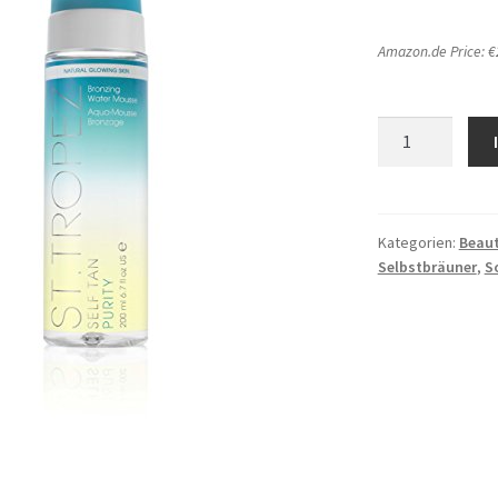
Amazon.de Price:
€
St.Tropez
Self
Tan
Purity
Bronzing
Kategorien:
Beau
Selbstbräuner
,
S
Water
Mousse
Menge