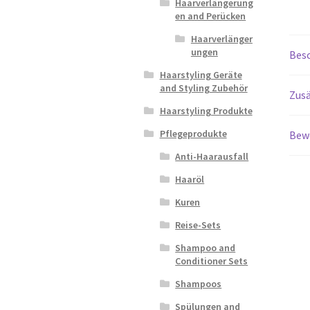
Haarverlängerung
en and Perücken
Haarverlänger
ungen
Bes
Haarstyling Geräte
and Styling Zubehör
Zusä
Haarstyling Produkte
Pflegeprodukte
Bew
Anti-Haarausfall
Haaröl
Kuren
Reise-Sets
Shampoo and
Conditioner Sets
Shampoos
Spülungen and