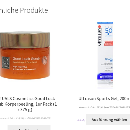
nliche Produkte
TUALS Cosmetics Good Luck
Ultrasun Sports Gel, 200
ub Körperpeeling, 1er Pack (1
Amazon.de Price:
€
29,41
(as of 10/04/2023 08:05 PS
x 375 g)
mazon.de Price:
€
16,39
(as of 10/04/2023 08:05 PST-
Ausführung wählen
Details
)