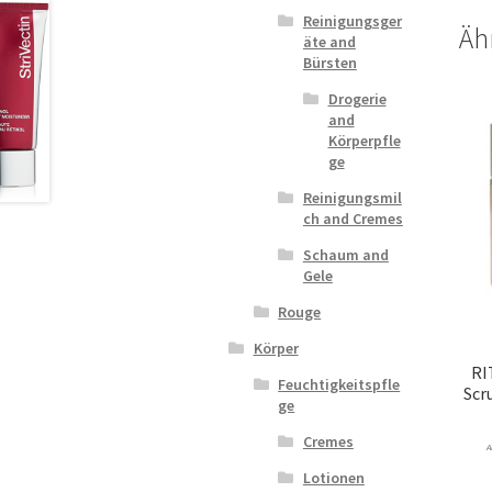
Reinigungsger
Äh
äte and
Bürsten
Drogerie
and
Körperpfle
ge
Reinigungsmil
ch and Cremes
Schaum and
Gele
Rouge
Körper
RI
Feuchtigkeitspfle
Scr
ge
Cremes
A
Lotionen