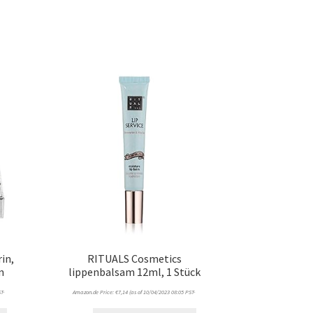
rin,
RITUALS Cosmetics
n
lippenbalsam 12ml, 1 Stück
T-
Amazon.de Price:
€
7,14
(as of 10/04/2023 08:05 PST-