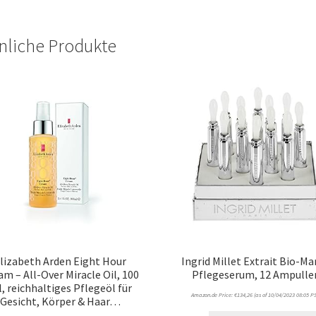
nliche Produkte
lizabeth Arden Eight Hour
Ingrid Millet Extrait Bio-Ma
am – All-Over Miracle Oil, 100
Pflegeserum, 12 Ampulle
, reichhaltiges Pflegeöl für
Amazon.de Price:
€
134,26
(as of 10/04/2023 08:05 PS
Gesicht, Körper & Haar…