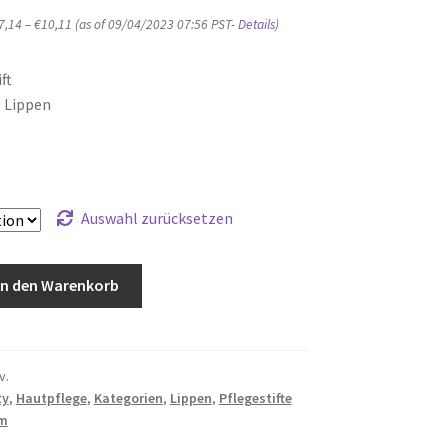
7,14
–
€
10,11
(as of 09/04/2023 07:56 PST-
Details
)
ft
e Lippen
Auswahl zurücksetzen
In den Warenkorb
v.
ty
,
Hautpflege
,
Kategorien
,
Lippen
,
Pflegestifte
am