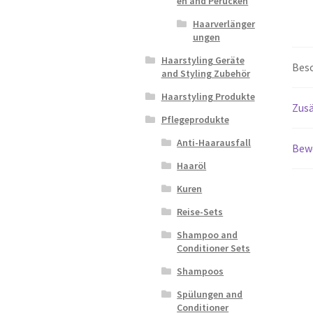
en and Perücken
Haarverlänger
ungen
Haarstyling Geräte
Bes
and Styling Zubehör
Haarstyling Produkte
Zusä
Pflegeprodukte
Anti-Haarausfall
Bew
Haaröl
Kuren
Reise-Sets
Shampoo and
Conditioner Sets
Shampoos
Spülungen and
Conditioner