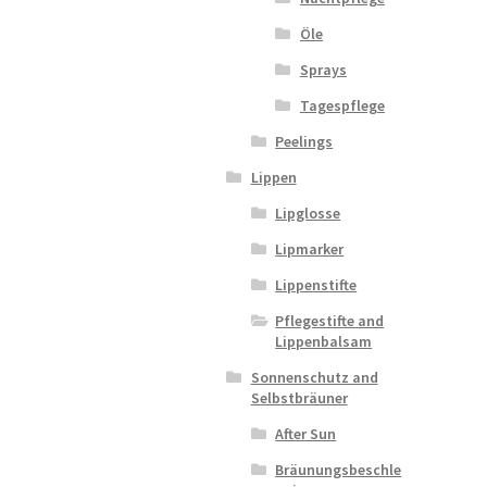
Öle
Sprays
Tagespflege
Peelings
Lippen
Lipglosse
Lipmarker
Lippenstifte
Pflegestifte and
Lippenbalsam
Sonnenschutz and
Selbstbräuner
After Sun
Bräunungsbeschle