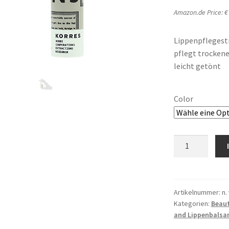
Amazon.de Price:
€
Lippenpflegesti
pflegt trocken
leicht getönt
Color
Korres
Mandarinlip
Butter
Stick,
5
Artikelnummer:
n. 
Kategorien:
Beau
ml
and Lippenbals
Menge