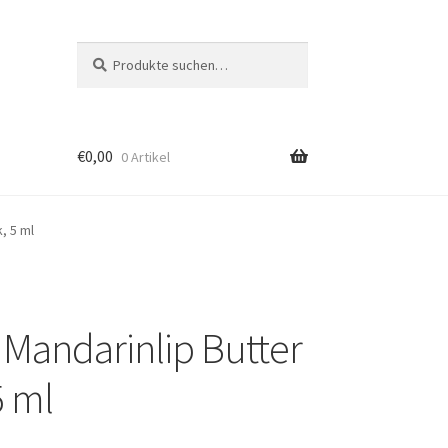
Suche
Suche
nach:
€
0,00
0 Artikel
, 5 ml
 Mandarinlip Butter
5 ml