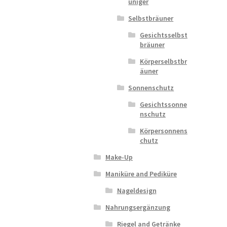
uniger
Selbstbräuner
Gesichtsselbst
bräuner
Körperselbstbr
äuner
Sonnenschutz
Gesichtssonne
nschutz
Körpersonnens
chutz
Make-Up
Maniküre and Pediküre
Nageldesign
Nahrungsergänzung
Riegel and Getränke