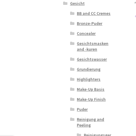
Gesicht
A
BB and CC Cremes
Bronze-Puder
Concealer
Gesichtsmasken
and -kuren
Gesichtswasser
Grundierung
Highlighters
Make-Up Basis
Make-Up Finish
Puder
Reinigung and
Peeling
Reinigungsger