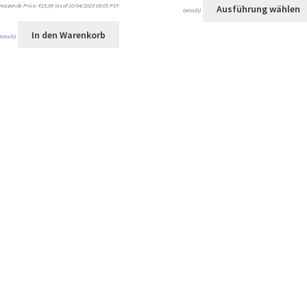
mazon.de Price:
€
15,88
(as of 10/04/2023 08:05 PST-
Ausführung wählen
Details
)
In den Warenkorb
Details
)