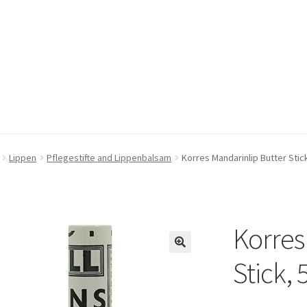
pressum
pressum
Kasse
Kasse
Mein Konto
Mein Konto
Warenkorb
Warenkorb
Lippen
Pflegestifte and Lippenbalsam
Korres Mandarinlip Butter Stick
Korres
🔍
Stick, 