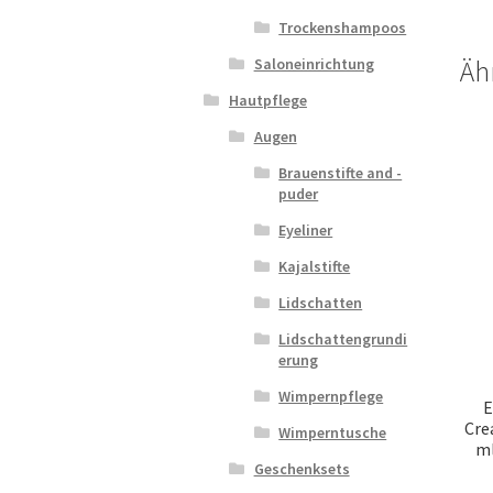
Trockenshampoos
Saloneinrichtung
Äh
Hautpflege
Augen
Brauenstifte and -
puder
Eyeliner
Kajalstifte
Lidschatten
Lidschattengrundi
erung
Wimpernpflege
E
Cre
Wimperntusche
ml
Geschenksets