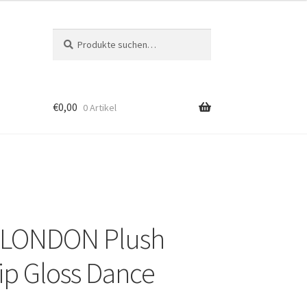
Suche
Suche
nach:
€
0,00
0 Artikel
r LONDON Plush
ip Gloss Dance