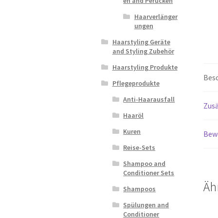
en and Perücken
Haarverlänger
ungen
Haarstyling Geräte
and Styling Zubehör
Haarstyling Produkte
Bes
Pflegeprodukte
Anti-Haarausfall
Zusä
Haaröl
Kuren
Bew
Reise-Sets
Shampoo and
Conditioner Sets
Äh
Shampoos
Spülungen and
Conditioner