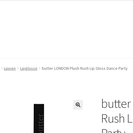
pressum
pressum
Kasse
Kasse
Mein Konto
Mein Konto
Warenkorb
Warenkorb
Lippen
Lipglosse
butter LONDON Plush Rush Lip Gloss Dance Party
butte
🔍
Rush L
Party