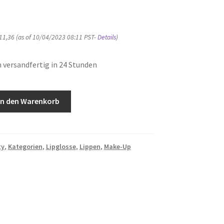
11,36
(as of 10/04/2023 08:11 PST-
Details
)
 versandfertig in 24 Stunden
In den Warenkorb
ty
,
Kategorien
,
Lipglosse
,
Lippen
,
Make-Up