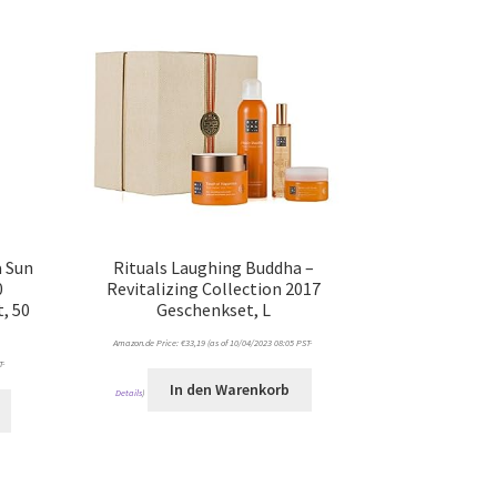
 Sun
Rituals Laughing Buddha –
0
Revitalizing Collection 2017
, 50
Geschenkset, L
Amazon.de Price:
€
33,19
(as of 10/04/2023 08:05 PST-
T-
In den Warenkorb
Details
)