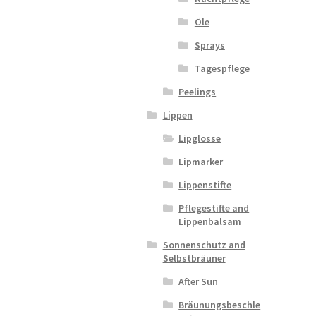
Öle
Sprays
Tagespflege
Peelings
Lippen
Lipglosse
Lipmarker
Lippenstifte
Pflegestifte and
Lippenbalsam
Sonnenschutz and
Selbstbräuner
After Sun
Bräunungsbeschle