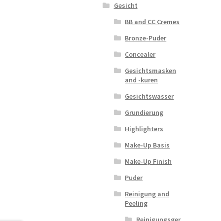
Gesicht
BB and CC Cremes
Bronze-Puder
Concealer
Gesichtsmasken
and -kuren
Gesichtswasser
Grundierung
Highlighters
Make-Up Basis
Make-Up Finish
Puder
Reinigung and
Peeling
Reinigungsger