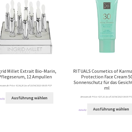
rid Millet Extrait Bio-Marin,
RITUALS Cosmetics of Karma
Pflegeserum, 12 Ampullen
Protection Face Cream 5
Sonnenschutz für das Gesicht
mazon.de Price:
€
134,26
(as of 10/04/2023 08:05 PST-
ml
Amazon.de Price:
€
27,31
(as of 10/04/2023 08:05 PS
Ausführung wählen
tails
)
Ausführung wählen
Details
)