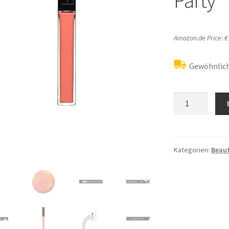
Amazon.de Price:
€
Gewöhnlich
butter
LONDON
Plush
Rush
Lip
Kategorien:
Beau
Gloss
Dance
Party
Menge