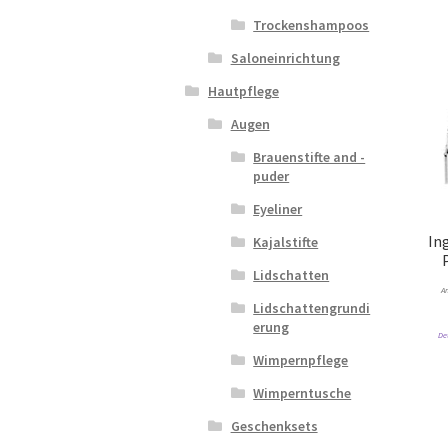
Trockenshampoos
Saloneinrichtung
Hautpflege
Augen
Brauenstifte and -
puder
Eyeliner
Ing
Kajalstifte
Lidschatten
A
Lidschattengrundi
erung
De
Wimpernpflege
Wimperntusche
Geschenksets