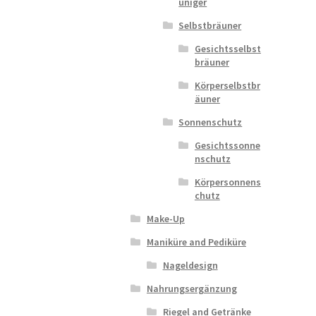
uniger
Selbstbräuner
Gesichtsselbst
bräuner
Körperselbstbr
äuner
Sonnenschutz
Gesichtssonne
nschutz
Körpersonnens
chutz
Make-Up
Maniküre and Pediküre
Nageldesign
Nahrungsergänzung
Riegel and Getränke