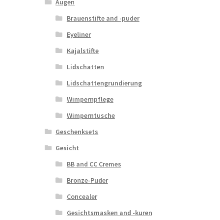
Augen
Brauenstifte and -puder
Eyeliner
Kajalstifte
Lidschatten
Lidschattengrundierung
Wimpernpflege
Wimperntusche
Geschenksets
Gesicht
BB and CC Cremes
Bronze-Puder
Concealer
Gesichtsmasken and -kuren