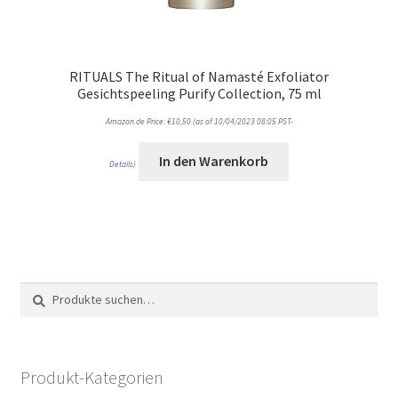
RITUALS The Ritual of Namasté Exfoliator
Gesichtspeeling Purify Collection, 75 ml
Amazon.de Price:
€
10,50
(as of 10/04/2023 08:05 PST-
In den Warenkorb
Details
)
Suche
Suche
nach:
Produkt-Kategorien