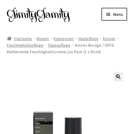
Zur
Zum
Menü
Navigation
Inhalt
springen
springen
Start
Startseite
Beauty
Kategorien
Hautpflege
Körper
Feuchtigkeitspflege
Tagespflege
Korres Borage / SPF6
Cookie-Richtlinie (EU)
Mattierende Feuchtigkeitscreme,1er Pack (1 x 50 ml)
Datenschutz
Impressum
🔍
Kasse
Mein Konto
Warenkorb