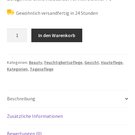
Gewöhnlich versandfertig in 24 Stunden
Korres
In den Warenkorb
Borage
/
SPF6
Mattierende
Kategorien:
Beauty
,
Feuchtigkeitspflege
,
Gesicht
,
Hautpflege
,
Kategorien
,
Tagespflege
Feuchtigkeitscreme,1er
Pack
(1
x
Beschreibung
50
ml)
Menge
Zusätzliche Informationen
Bewertungen (0)