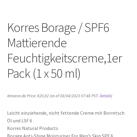
Korres Borage / SPF6
Mattierende
Feuchtigkeitscreme,1er
Pack (1 x 50 ml)
Amazon.de Price:
€
20,92
(as of 08/04/2023 07:48 PST-
Details
)
Leicht einziehende, nicht fettende Creme mit Borretsch
Öl und LSF 6
Korres Natural Products
Borage Anti-Shine Moisturiser For Men’s Skin SPF 6