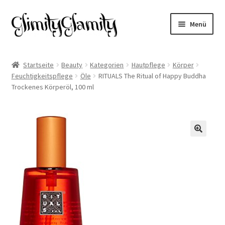
Zur
Zum
Menü
Navigation
Inhalt
springen
springen
Start
Startseite
Beauty
Kategorien
Hautpflege
Körper
Feuchtigkeitspflege
Öle
RITUALS The Ritual of Happy Buddha
Cookie-Richtlinie (EU)
Trockenes Körperöl, 100 ml
Datenschutz
Impressum
🔍
Kasse
Mein Konto
Warenkorb