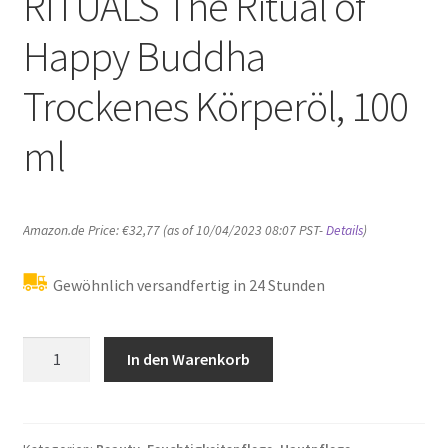
RITUALS The Ritual of
Happy Buddha
Trockenes Körperöl, 100
ml
Amazon.de Price:
€
32,77
(as of 10/04/2023 08:07 PST-
Details
)
Gewöhnlich versandfertig in 24 Stunden
RITUALS
In den Warenkorb
The
Ritual
of
Happy