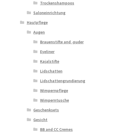
Trockenshampoos
Saloneinrichtung
Hautpflege
Augen
Brauenstifte and -puder
Eyeliner
Kajalstifte
Lidschatten
Lidschattengrundierung
Wimpernpflege
Wimperntusche
Geschenksets
Gesicht
BB and CC Cremes