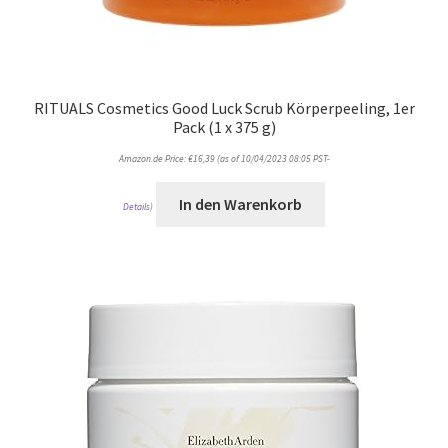
RITUALS Cosmetics Good Luck Scrub Körperpeeling, 1er
Pack (1 x 375 g)
Amazon.de Price:
€
16,39
(as of 10/04/2023 08:05 PST-
In den Warenkorb
Details
)