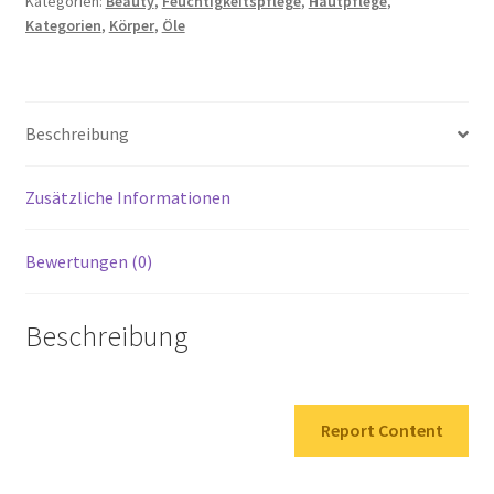
Kategorien:
Beauty
,
Feuchtigkeitspflege
,
Hautpflege
,
Kategorien
,
Körper
,
Öle
Buddha
Trockenes
Körperöl,
100
Beschreibung
ml
Menge
Zusätzliche Informationen
Bewertungen (0)
Beschreibung
Report Content