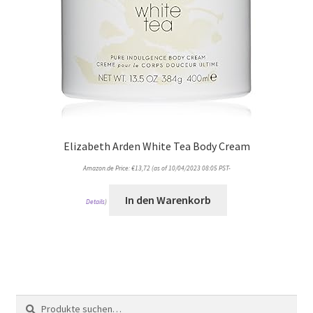
Elizabeth Arden White Tea Body Cream
Amazon.de Price:
€
13,72
(as of 10/04/2023 08:05 PST-
In den Warenkorb
Details
)
Suche
Suche