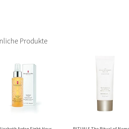
nliche Produkte
lizabeth Arden Eight Hour
RITUALS The Ritual of Nam