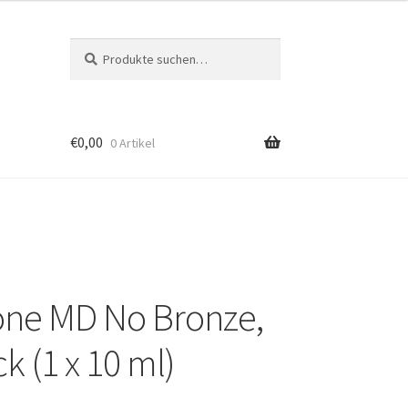
Suche
Suche
nach:
€
0,00
0 Artikel
one MD No Bronze,
k (1 x 10 ml)