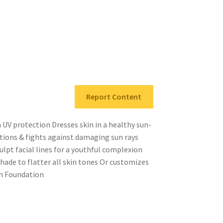
Report Content
UV protection Dresses skin in a healthy sun-
ctions & fights against damaging sun rays
ulpt facial lines for a youthful complexion
shade to flatter all skin tones Or customizes
n Foundation