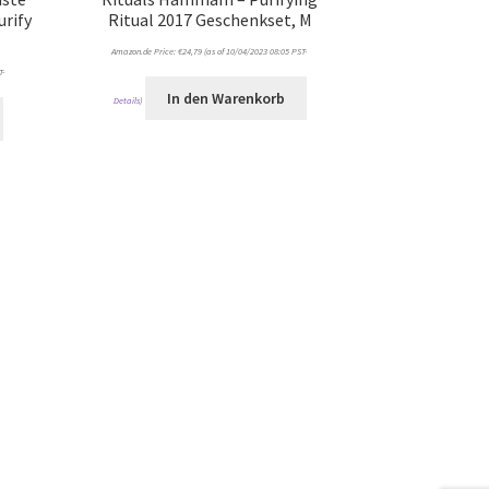
urify
Ritual 2017 Geschenkset, M
Amazon.de Price:
€
24,79
(as of 10/04/2023 08:05 PST-
T-
In den Warenkorb
Details
)