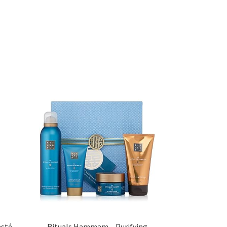
asté
Rituals Hammam – Purifying