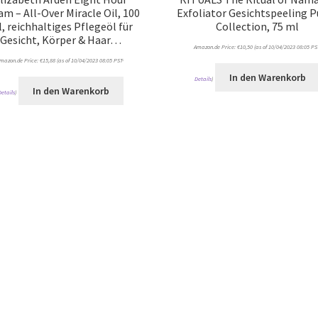
am – All-Over Miracle Oil, 100
Exfoliator Gesichtspeeling P
, reichhaltiges Pflegeöl für
Collection, 75 ml
Gesicht, Körper & Haar…
Amazon.de Price:
€
10,50
(as of 10/04/2023 08:05 PS
mazon.de Price:
€
15,88
(as of 10/04/2023 08:05 PST-
In den Warenkorb
Details
)
In den Warenkorb
Details
)