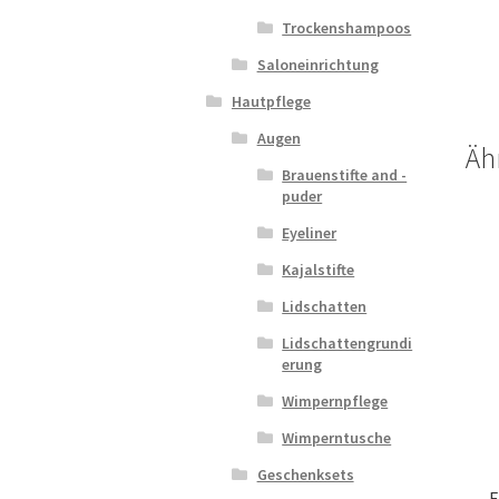
Trockenshampoos
Saloneinrichtung
Hautpflege
Augen
Äh
Brauenstifte and -
puder
Eyeliner
Kajalstifte
Lidschatten
Lidschattengrundi
erung
Wimpernpflege
Wimperntusche
Geschenksets
E