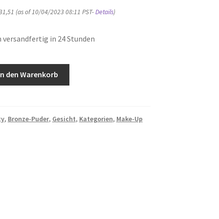
31,51
(as of 10/04/2023 08:11 PST-
Details
)
 versandfertig in 24 Stunden
In den Warenkorb
ty
,
Bronze-Puder
,
Gesicht
,
Kategorien
,
Make-Up