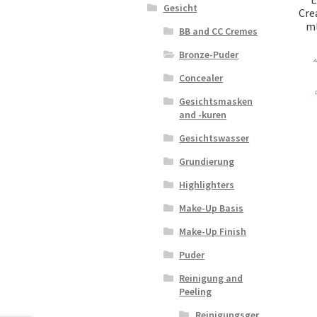
Gesicht
Cre
ml
BB and CC Cremes
Bronze-Puder
A
Concealer
Gesichtsmasken
and -kuren
Gesichtswasser
Grundierung
Highlighters
Make-Up Basis
Make-Up Finish
Puder
Reinigung and
Peeling
Reinigungsger