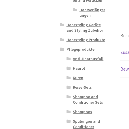
en and Perücken
Haarverlänger
ungen
Haarstyling Geräte
and Styling Zubehör
Bes
Haarstyling Produkte
Pflegeprodukte
Zusä
Anti-Haarausfall
Haaröl
Bew
Kuren
Reise-Sets
Shampoo and
Conditioner Sets
Shampoos
Spülungen and
Conditioner