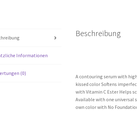
Beschreibung
chreibung
tzliche Informationen
ertungen (0)
A contouring serum with high 
kissed color Softens imperfe
with Vitamin C Ester Helps sc
Available with one universal 
own color with No Foundatio