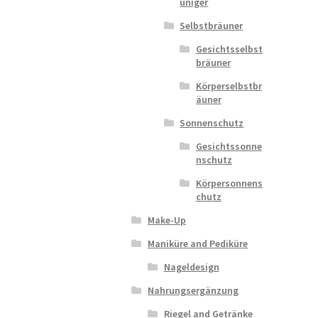
uniger
Selbstbräuner
Gesichtsselbst
bräuner
Körperselbstbr
äuner
Sonnenschutz
Gesichtssonne
nschutz
Körpersonnens
chutz
Make-Up
Maniküre and Pediküre
Nageldesign
Nahrungsergänzung
Riegel and Getränke