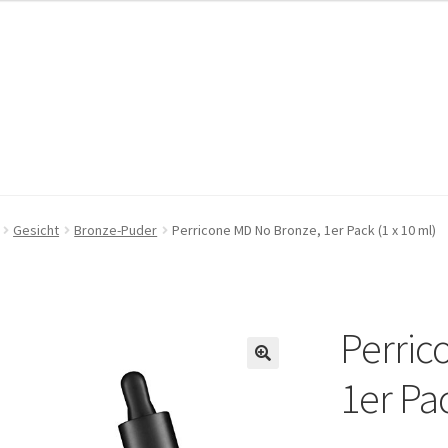
pressum
pressum
Kasse
Kasse
Mein Konto
Mein Konto
Warenkorb
Warenkorb
Gesicht
Bronze-Puder
Perricone MD No Bronze, 1er Pack (1 x 10 ml)
Perric
🔍
1er Pac