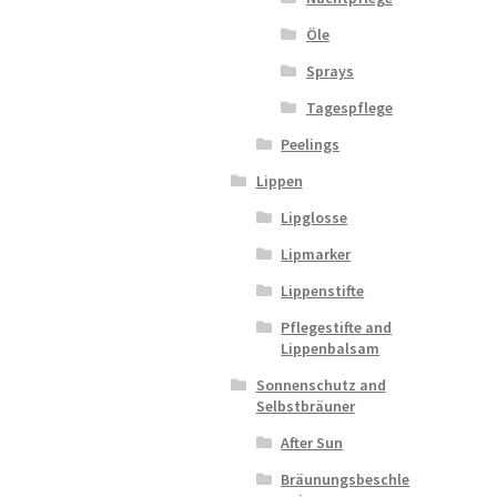
Öle
Sprays
Tagespflege
Peelings
Lippen
Lipglosse
Lipmarker
Lippenstifte
Pflegestifte and
Lippenbalsam
Sonnenschutz and
Selbstbräuner
After Sun
Bräunungsbeschle