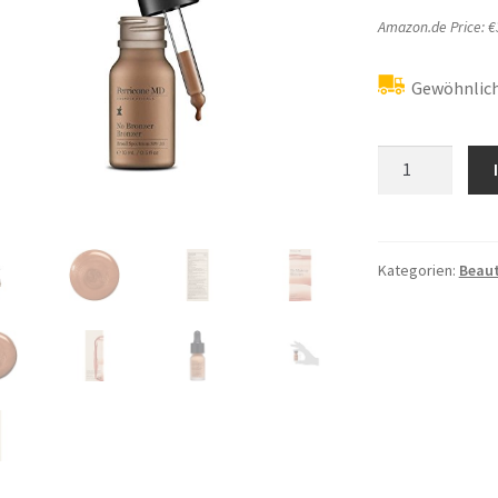
Amazon.de Price:
€
Gewöhnlich
Perricone
MD
No
Bronze,
1er
Kategorien:
Beau
Pack
(1
x
10
ml)
Menge