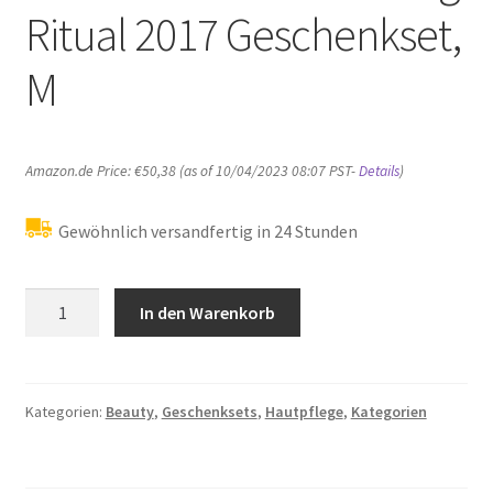
Ritual 2017 Geschenkset,
M
Amazon.de Price:
€
50,38
(as of 10/04/2023 08:07 PST-
Details
)
Gewöhnlich versandfertig in 24 Stunden
Rituals
In den Warenkorb
Sakura
-
Relaxing
Ritual
Kategorien:
Beauty
,
Geschenksets
,
Hautpflege
,
Kategorien
2017
Geschenkset,
M