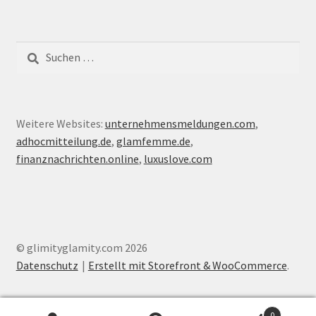
Suche
nach:
Weitere Websites:
unternehmensmeldungen.com
,
adhocmitteilung.de
,
glamfemme.de
,
finanznachrichten.online
,
luxuslove.com
© glimityglamity.com 2026
Datenschutz
Erstellt mit Storefront & WooCommerce
.
0