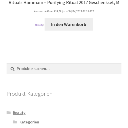
Rituals Hammam – Purifying Ritual 2017 Geschenkset, M
Amazon.de Price:
€
24,79
(as of 10/04/2023 08:05 PST-
In den Warenkorb
Details
)
Suche
Suche
nach:
Produkt-Kategorien
Beauty
Kategorien