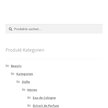
Suche
Suche
nach:
Produkt-Kategorien
Beauty
Kategorien
Düfte
Herren
Eau de Cologne
Extrait de Parfum