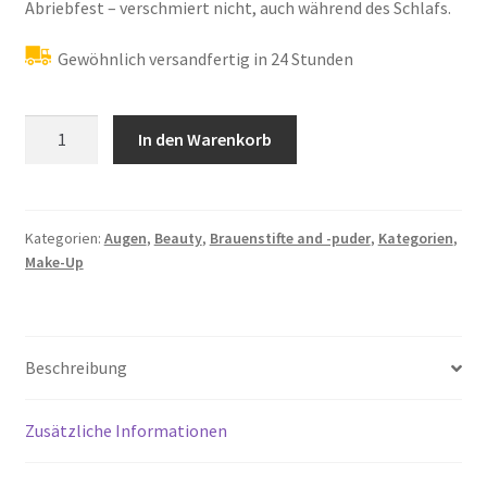
Abriebfest – verschmiert nicht, auch während des Schlafs.
Gewöhnlich versandfertig in 24 Stunden
Wunder2
In den Warenkorb
Wunderbrow
lang
anhaltendes
und
Kategorien:
Augen
,
Beauty
,
Brauenstifte and -puder
,
Kategorien
,
Make-Up
wasserfestes
Augenbrauengel
Menge
Beschreibung
Zusätzliche Informationen