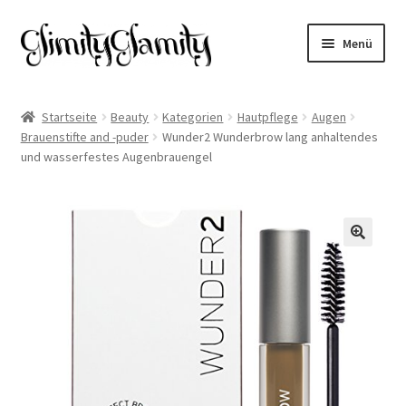
Zur
Zum
Menü
Navigation
Inhalt
springen
springen
Start
Startseite
Beauty
Kategorien
Hautpflege
Augen
Brauenstifte and -puder
Wunder2 Wunderbrow lang anhaltendes
Cookie-Richtlinie (EU)
und wasserfestes Augenbrauengel
Datenschutz
Impressum
🔍
Kasse
Mein Konto
Warenkorb