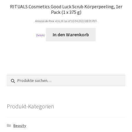
RITUALS Cosmetics Good Luck Scrub Körperpeeling, 1er
Pack (1 x 375 g)
Amazon.de Price:
€
16,39
(as of 10/04/2023 08:05 PST-
In den Warenkorb
Details
)
Suche
Suche
nach:
Produkt-Kategorien
Beauty