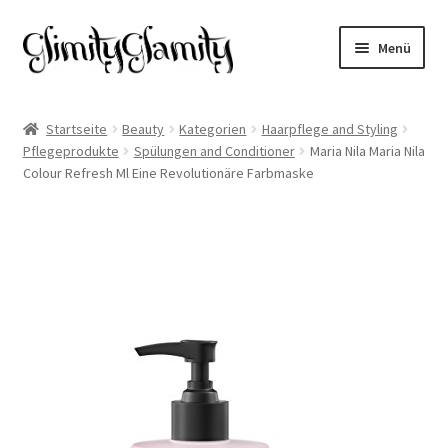
Zur
Zum
Menü
Navigation
Inhalt
springen
springen
Start
Startseite
Beauty
Kategorien
Haarpflege and Styling
Pflegeprodukte
Spülungen and Conditioner
Maria Nila Maria Nila
Cookie-Richtlinie (EU)
Colour Refresh Ml Eine Revolutionäre Farbmaske
Datenschutz
Impressum
Kasse
Mein Konto
Warenkorb