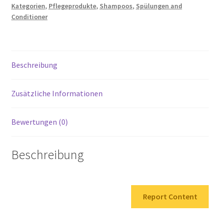
Kategorien
,
Pflegeprodukte
,
Shampoos
,
Spülungen and
Refresh
Conditioner
Ml
Eine
Revolutionäre
Farbmaske
Beschreibung
Menge
Zusätzliche Informationen
Bewertungen (0)
Beschreibung
Report Content