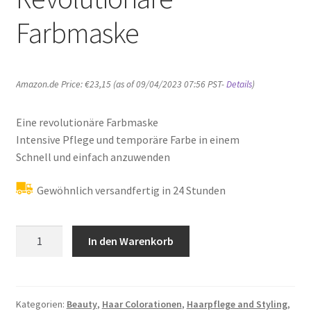
Farbmaske
Amazon.de Price:
€
23,15
(as of 09/04/2023 07:56 PST-
Details
)
Eine revolutionäre Farbmaske
Intensive Pflege und temporäre Farbe in einem
Schnell und einfach anzuwenden
Gewöhnlich versandfertig in 24 Stunden
Maria
In den Warenkorb
Nila
Maria
Nila
Colour
Kategorien:
Beauty
,
Haar Colorationen
,
Haarpflege and Styling
,