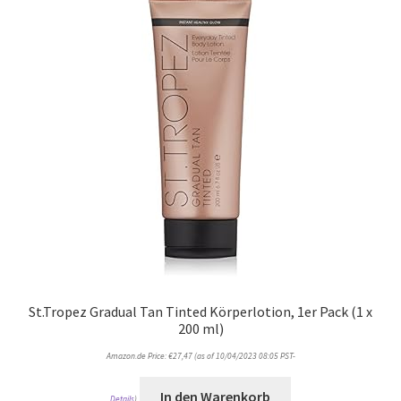
St.Tropez Gradual Tan Tinted Körperlotion, 1er Pack (1 x
200 ml)
Amazon.de Price:
€
27,47
(as of 10/04/2023 08:05 PST-
In den Warenkorb
Details
)