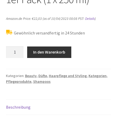
Amazon.de Price:
€
22,03
(as of 10/04/2023 08:08 PST-
Details
)
Gewöhnlich versandfertig in 24 Stunden
L:a
In den Warenkorb
Bruket
No.111
Shampoo
,Lemongrass,
Kategorien:
Beauty
,
Düfte
,
Haarpflege and Styling
,
Kategorien
,
Pflegeprodukte
,
Shampoos
1er
Pack
(1
x
Beschreibung
250
ml)