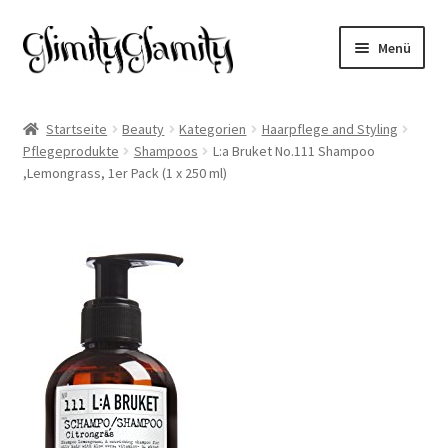
Zur
Zum
Menü
Navigation
Inhalt
springen
springen
Start
Startseite
Beauty
Kategorien
Haarpflege and Styling
Pflegeprodukte
Shampoos
L:a Bruket No.111 Shampoo
Cookie-Richtlinie (EU)
,Lemongrass, 1er Pack (1 x 250 ml)
Datenschutz
Impressum
Kasse
Mein Konto
Warenkorb