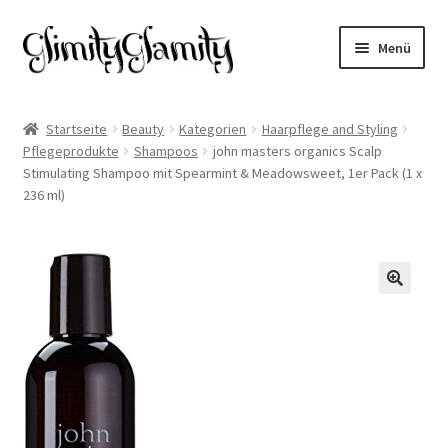
Zur
Zum
Menü
Navigation
Inhalt
springen
springen
Start
Startseite
Beauty
Kategorien
Haarpflege and Styling
Pflegeprodukte
Shampoos
john masters organics Scalp
Cookie-Richtlinie (EU)
Stimulating Shampoo mit Spearmint & Meadowsweet, 1er Pack (1 x
236 ml)
Datenschutz
Impressum
🔍
Kasse
Mein Konto
Warenkorb