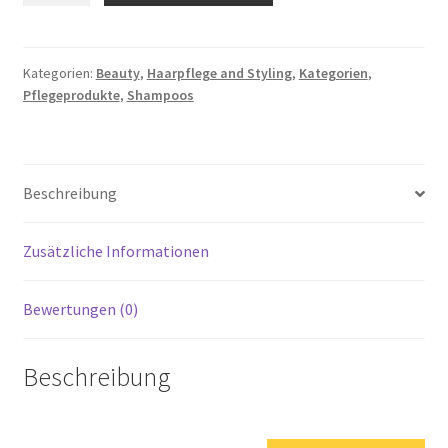
organics
Scalp
Stimulating
Kategorien:
Beauty
,
Haarpflege and Styling
,
Kategorien
,
Pflegeprodukte
,
Shampoos
Shampoo
mit
Spearmint
&
Beschreibung
Meadowsweet,
1er
Pack
Zusätzliche Informationen
(1
x
Bewertungen (0)
236
ml)
Beschreibung
Menge