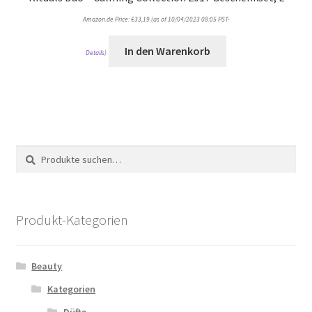
Amazon.de Price:
€
33,19
(as of 10/04/2023 08:05 PST-
In den Warenkorb
Details
)
Suche
Suche
nach:
Produkt-Kategorien
Beauty
Kategorien
Düfte