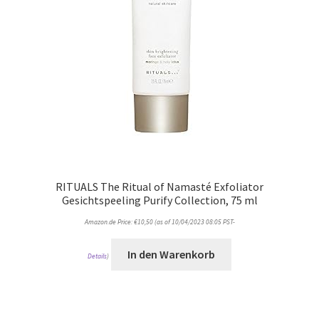
RITUALS The Ritual of Namasté Exfoliator
Gesichtspeeling Purify Collection, 75 ml
Amazon.de Price:
€
10,50
(as of 10/04/2023 08:05 PST-
In den Warenkorb
Details
)