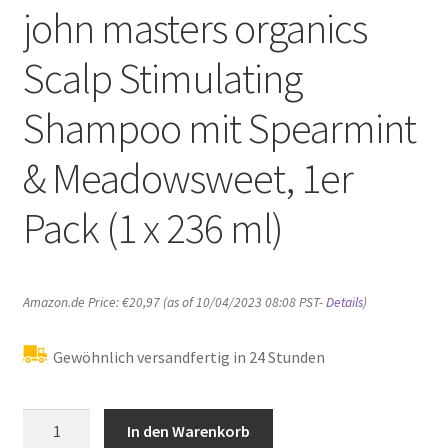
john masters organics
Scalp Stimulating
Shampoo mit Spearmint
& Meadowsweet, 1er
Pack (1 x 236 ml)
Amazon.de Price:
€
20,97
(as of 10/04/2023 08:08 PST-
Details
)
Gewöhnlich versandfertig in 24 Stunden
john
In den Warenkorb
masters