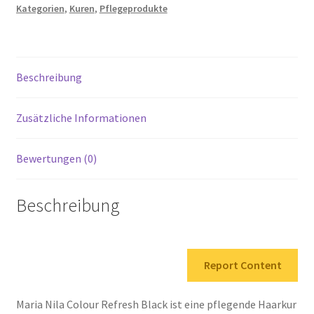
Kategorien
,
Kuren
,
Pflegeprodukte
Refresh
Ml
Eine
Revolutionäre
Beschreibung
Farbmaske
Menge
Zusätzliche Informationen
Bewertungen (0)
Beschreibung
Report Content
Maria Nila Colour Refresh Black ist eine pflegende Haarkur