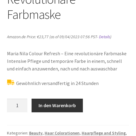
Farbmaske
Amazon.de Price:
€
23,77
(as of 09/04/2023 07:56 PST-
Details
)
Maria Nila Colour Refresh – Eine revolutionäre Farbmaske
Intensive Pflege und temporäre Farbe in einem, schnell
und einfach anzuwenden, nach und nach auswaschbar
Gewöhnlich versandfertig in 24 Stunden
Maria
In den Warenkorb
Nila
Maria
Nila
Colour
Kategorien:
Beauty
,
Haar Colorationen
,
Haarpflege and Styling
,