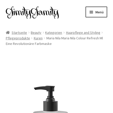
Zur
Zum
Menü
Navigation
Inhalt
springen
springen
Start
Startseite
Beauty
Kategorien
Haarpflege and Styling
Pflegeprodukte
Kuren
Maria Nila Maria Nila Colour Refresh Ml
Cookie-Richtlinie (EU)
Eine Revolutionäre Farbmaske
Datenschutz
Impressum
Kasse
Mein Konto
Warenkorb