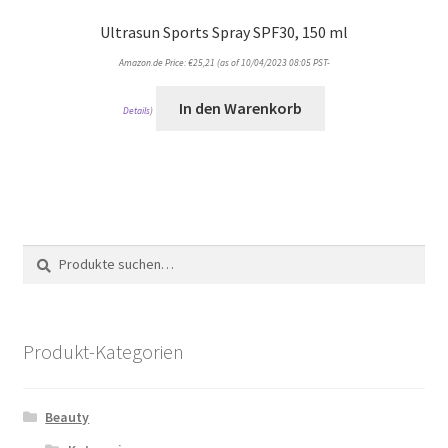
Ultrasun Sports Spray SPF30, 150 ml
Amazon.de Price:
€
25,21
(as of 10/04/2023 08:05 PST-
In den Warenkorb
Details
)
Suche
Suche
nach:
Produkt-Kategorien
Beauty