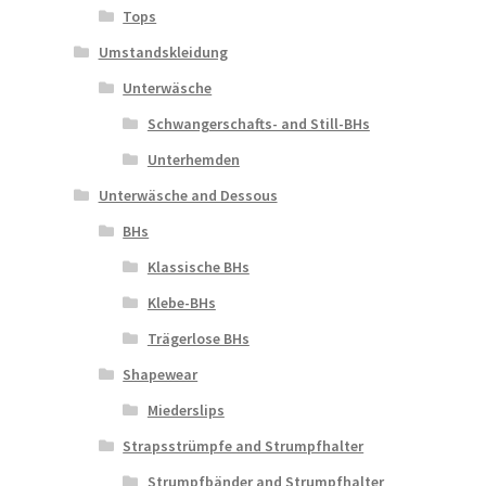
Tops
Umstandskleidung
Unterwäsche
Schwangerschafts- and Still-BHs
Unterhemden
Unterwäsche and Dessous
BHs
Klassische BHs
Klebe-BHs
Trägerlose BHs
Shapewear
Miederslips
Strapsstrümpfe and Strumpfhalter
Strumpfbänder and Strumpfhalter