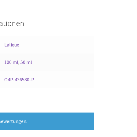
mationen
Lalique
100 ml
,
50 ml
O4P-436580-P
 Bewertungen.