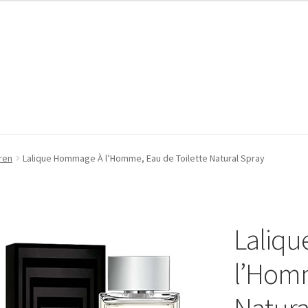
pressum
pressum
Kasse
Kasse
Mein Konto
Mein Konto
Warenkorb
Warenkorb
ren
Lalique Hommage À l’Homme, Eau de Toilette Natural Spray
Laliq
l’Homm
Natura