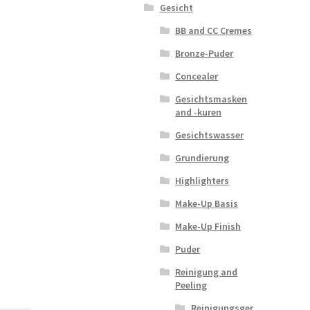
Gesicht
BB and CC Cremes
Bronze-Puder
Concealer
Gesichtsmasken
and -kuren
Gesichtswasser
Grundierung
Highlighters
Make-Up Basis
Make-Up Finish
Puder
Reinigung and
Peeling
Reinigungsger