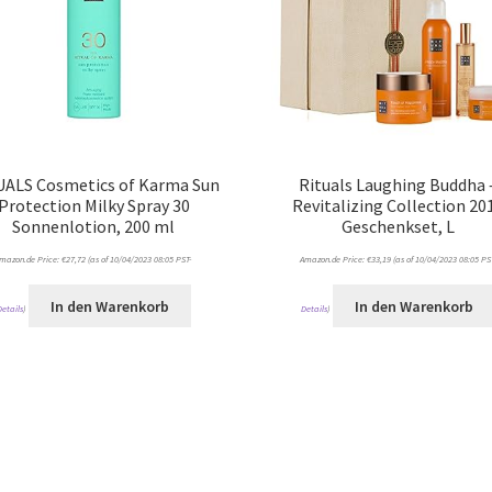
UALS Cosmetics of Karma Sun
Rituals Laughing Buddha 
Protection Milky Spray 30
Revitalizing Collection 20
Sonnenlotion, 200 ml
Geschenkset, L
mazon.de Price:
€
27,72
(as of 10/04/2023 08:05 PST-
Amazon.de Price:
€
33,19
(as of 10/04/2023 08:05 PS
In den Warenkorb
In den Warenkorb
Details
)
Details
)