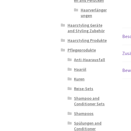
en and Perücken
Haarverlänger
ungen
Haarstyling Geräte
and Styling Zubehör
Bes
Haarstyling Produkte
Pflegeprodukte
Zusä
Anti-Haarausfall
Haaröl
Bew
Kuren
Reise-Sets
Shampoo and
Conditioner Sets
Shampoos
Spülungen and
Conditioner