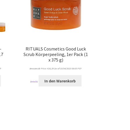
–
RITUALS Cosmetics Good Luck
17
Scrub Körperpeeling, 1er Pack (1
x 375 g)
T-
Amazon.de Price:
€
16,39
(as of 10/04/2023 08:05 PST-
In den Warenkorb
Details
)