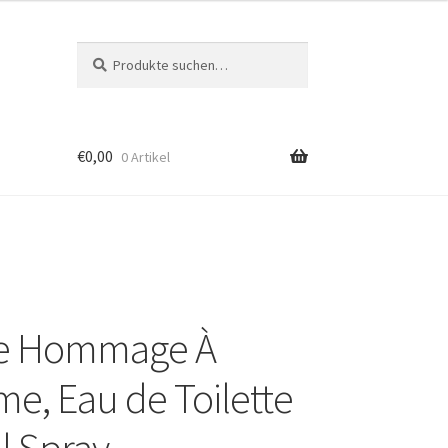
Suche
Suche
nach:
€
0,00
0 Artikel
ue Hommage À
e, Eau de Toilette
l Spray