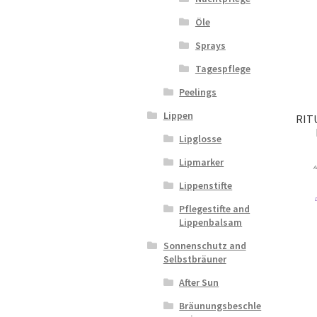
Öle
Sprays
Tagespflege
Peelings
Lippen
RIT
Lipglosse
Lipmarker
A
Lippenstifte
Pflegestifte and
Lippenbalsam
Sonnenschutz and
Selbstbräuner
After Sun
Bräunungsbeschle