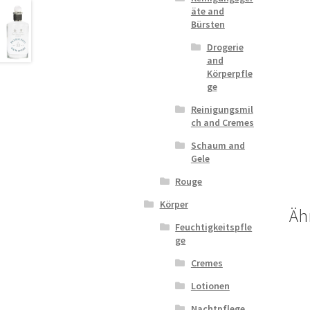
äte and
Bürsten
Drogerie
and
Körperpfle
ge
Reinigungsmil
ch and Cremes
Schaum and
Gele
Rouge
Körper
Äh
Feuchtigkeitspfle
ge
Cremes
Lotionen
Nachtpflege