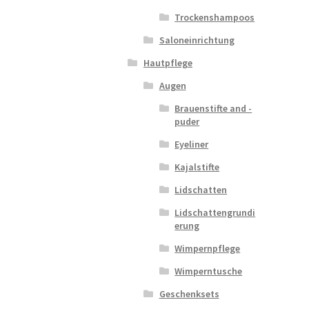
Trockenshampoos
Saloneinrichtung
Hautpflege
Augen
Brauenstifte and -
puder
Eyeliner
Kajalstifte
Lidschatten
Lidschattengrundi
erung
Wimpernpflege
Wimperntusche
Geschenksets