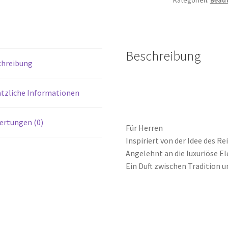
Kategorien:
Beau
de
Toilette
Natural
Spray
Menge
Beschreibung
chreibung
tzliche Informationen
ertungen (0)
Für Herren
Inspiriert von der Idee des Re
Angelehnt an die luxuriöse E
Ein Duft zwischen Tradition 