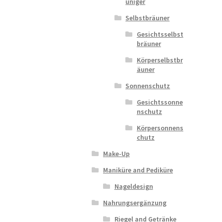
uniger
Selbstbräuner
Gesichtsselbst
bräuner
Körperselbstbr
äuner
Sonnenschutz
Gesichtssonne
nschutz
Körpersonnens
chutz
Make-Up
Maniküre and Pediküre
Nageldesign
Nahrungsergänzung
Riegel and Getränke