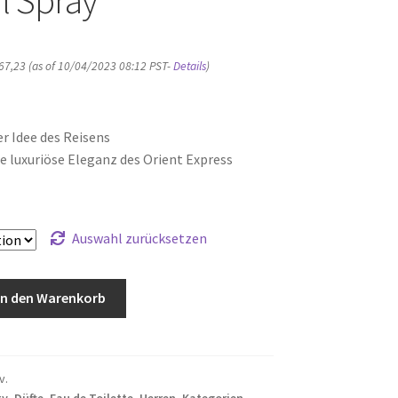
67,23
(as of 10/04/2023 08:12 PST-
Details
)
er Idee des Reisens
e luxuriöse Eleganz des Orient Express
Auswahl zurücksetzen
In den Warenkorb
v.