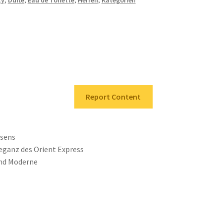
ty
,
Düfte
,
Eau de Toilette
,
Herren
,
Kategorien
Report Content
isens
leganz des Orient Express
und Moderne