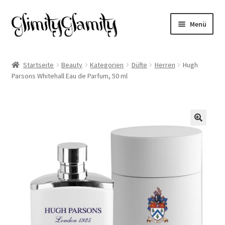
Zur
Zum
Menü
Navigation
Inhalt
springen
springen
Start
Startseite
Beauty
Kategorien
Düfte
Herren
Hugh
Parsons Whitehall Eau de Parfum, 50 ml
Cookie-Richtlinie (EU)
Datenschutz
Impressum
🔍
Kasse
Mein Konto
Warenkorb