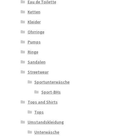
Eau de Toilette
Ketten
Kleider
Ohrringe
Pumps
Ringe
Sandalen
Streetwear
Sportunterwäsche
Sport-BHs
Tops and Shirts
Tops
Umstandskleidung
Unterwäsche