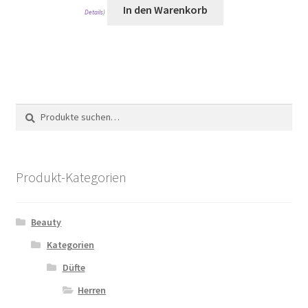
In den Warenkorb
Details
)
Suche
Suche
nach:
Produkt-Kategorien
Beauty
Kategorien
Düfte
Herren