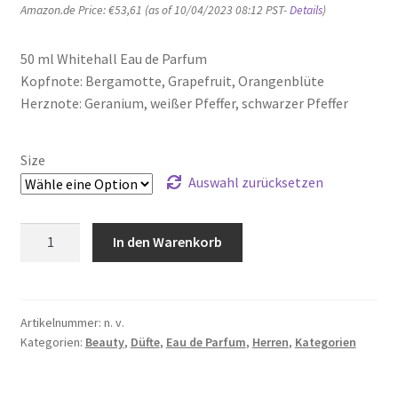
Amazon.de Price:
€
53,61
(as of 10/04/2023 08:12 PST-
Details
)
50 ml Whitehall Eau de Parfum
Kopfnote: Bergamotte, Grapefruit, Orangenblüte
Herznote: Geranium, weißer Pfeffer, schwarzer Pfeffer
Size
Auswahl zurücksetzen
Hugh
In den Warenkorb
Parsons
Whitehall
Eau
de
Artikelnummer:
n. v.
Kategorien:
Beauty
,
Düfte
,
Eau de Parfum
,
Herren
,
Kategorien
Parfum,
50
ml