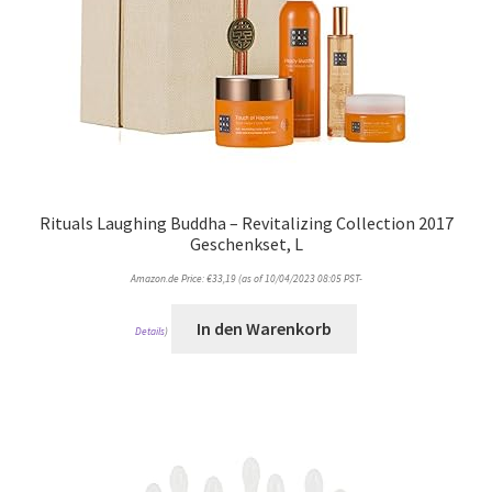
Rituals Laughing Buddha – Revitalizing Collection 2017
Geschenkset, L
Amazon.de Price:
€
33,19
(as of 10/04/2023 08:05 PST-
In den Warenkorb
Details
)