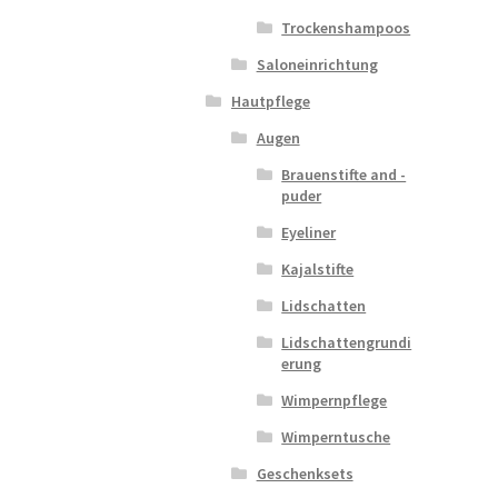
Trockenshampoos
Saloneinrichtung
Hautpflege
Augen
Brauenstifte and -
puder
Eyeliner
Kajalstifte
Lidschatten
Lidschattengrundi
erung
Wimpernpflege
Wimperntusche
Geschenksets