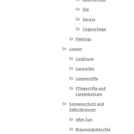
Öle
Sprays
Tagespflege
Peelings
Lippen
Lipglosse
Lipmarker
Lippenstifte
Pflegestifte and
Lippenbalsam
Sonnenschutz and
Selbstbräuner
After Sun
Bräunungsbeschle