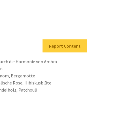
Report Content
t durch die Harmonie von Ambra
rn
damom, Bergamotte
lische Rose, Hibiskusblüte
ndelholz, Patchouli