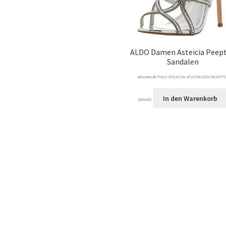
ALDO Damen Asteicia Peep
Sandalen
Amazon.de Price:
€
75,63
(as of 10/04/2023 08:04 PS
In den Warenkorb
Details
)