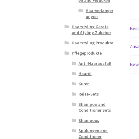
en and Perücken
Haarverlänger
ungen
Haarstyling Geräte
Bes
and Styling Zubehör
Haarstyling Produkte
Zusä
Pflegeprodukte
Anti-Haarausfall
Bew
Haaröl
Kuren
Reise-Sets
Shampoo and
Conditioner Sets
Shampoos
Spülungen and
Conditioner