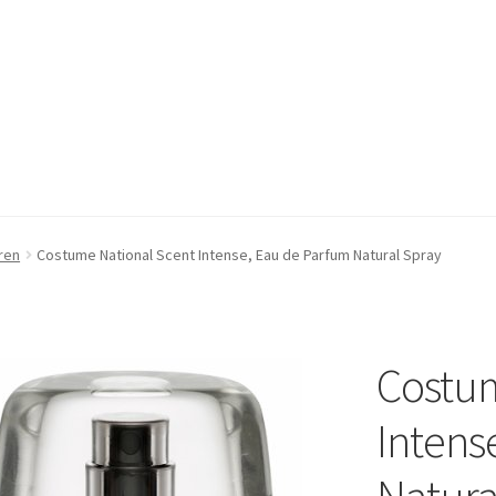
pressum
pressum
Kasse
Kasse
Mein Konto
Mein Konto
Warenkorb
Warenkorb
ren
Costume National Scent Intense, Eau de Parfum Natural Spray
Costum
Intens
Natura