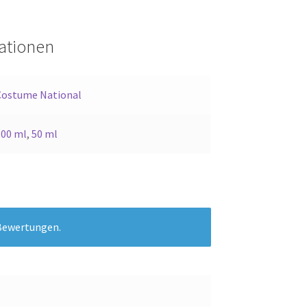
mationen
Costume National
100 ml
,
50 ml
 Bewertungen.