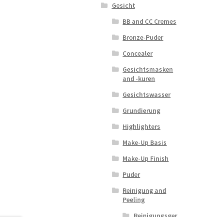
Gesicht
BB and CC Cremes
Bronze-Puder
Concealer
Gesichtsmasken
and -kuren
Gesichtswasser
Grundierung
Highlighters
Make-Up Basis
Make-Up Finish
Puder
Reinigung and
Peeling
Reinigungsger