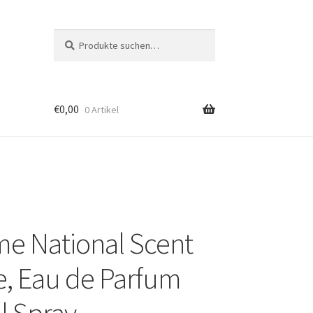
Suche
Suche
nach:
€
0,00
0 Artikel
e National Scent
e, Eau de Parfum
l Spray