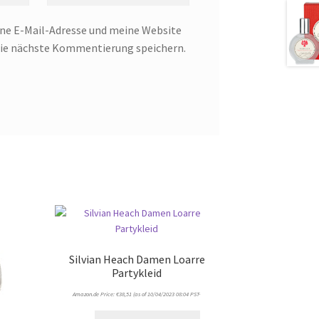
e E-Mail-Adresse und meine Website
 die nächste Kommentierung speichern.
Silvian Heach Damen Loarre
Partykleid
Amazon.de Price:
€
38,51
(as of 10/04/2023 08:04 PST-