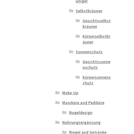
uniger
Selbstbräuner
Gesichtsselbst
bräuner
Körperselbstbr
äuner
Sonnenschutz
Gesichtssonne
nschutz
Körpersonnens
chutz
Make-Up
Maniküre and Pediküre
Nageldesign
Nahrungsergänzung
Riegel and Getränke