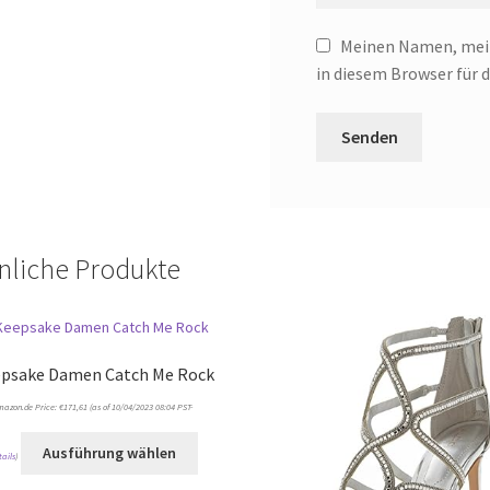
Meinen Namen, mein
in diesem Browser für
nliche Produkte
psake Damen Catch Me Rock
mazon.de Price:
€
171,61
(as of 10/04/2023 08:04 PST-
Ausführung wählen
tails
)