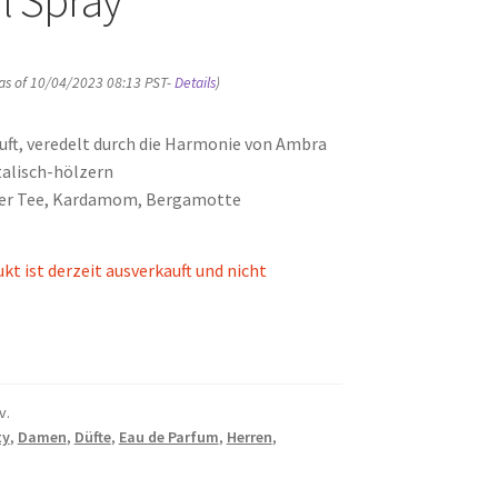
as of 10/04/2023 08:13 PST-
Details
)
Duft, veredelt durch die Harmonie von Ambra
talisch-hölzern
er Tee, Kardamom, Bergamotte
kt ist derzeit ausverkauft und nicht
v.
ty
,
Damen
,
Düfte
,
Eau de Parfum
,
Herren
,