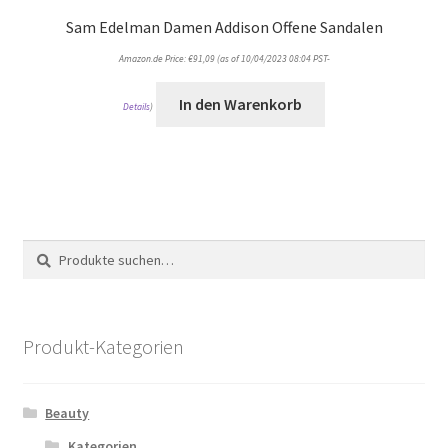
Sam Edelman Damen Addison Offene Sandalen
Amazon.de Price:
€
91,09
(as of 10/04/2023 08:04 PST-
In den Warenkorb
Details
)
Suche
Suche
nach:
Produkt-Kategorien
Beauty
Kategorien