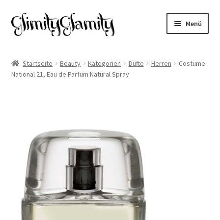
Zur
Zum
Menü
Navigation
Inhalt
springen
springen
Start
Startseite
Beauty
Kategorien
Düfte
Herren
Costume
National 21, Eau de Parfum Natural Spray
Cookie-Richtlinie (EU)
Datenschutz
Impressum
Kasse
Mein Konto
Warenkorb