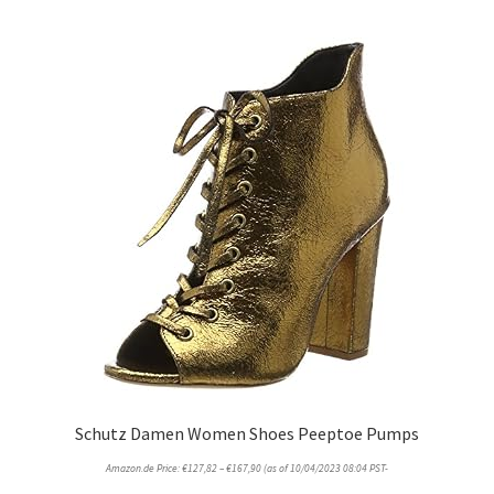
Schutz Damen Women Shoes Peeptoe Pumps
Amazon.de Price:
€
127,82
–
€
167,90
(as of 10/04/2023 08:04 PST-