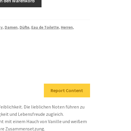
In den Warenkorb
ty
,
Damen
,
Düfte
,
Eau de Toilette
,
Herren
,
Report Content
Weiblichkeit. Die lieblichen Noten führen zu
eit und Lebensfreude zugleich.
ht mit einem Hauch von Vanille und weißem
are Zusammensetzung.