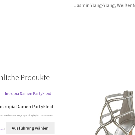
Jasmin Ylang-Ylang, Weißer 
nliche Produkte
Intropia Damen Partykleid
mazon.de Price:
€
66,95
(as of 10/04/2023 08:04 PST-
Ausführung wählen
tails
)