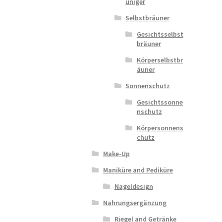
uniger
Selbstbräuner
Gesichtsselbst
bräuner
Körperselbstbr
äuner
Sonnenschutz
Gesichtssonne
nschutz
Körpersonnens
chutz
Make-Up
Maniküre and Pediküre
Nageldesign
Nahrungsergänzung
Riegel and Getränke