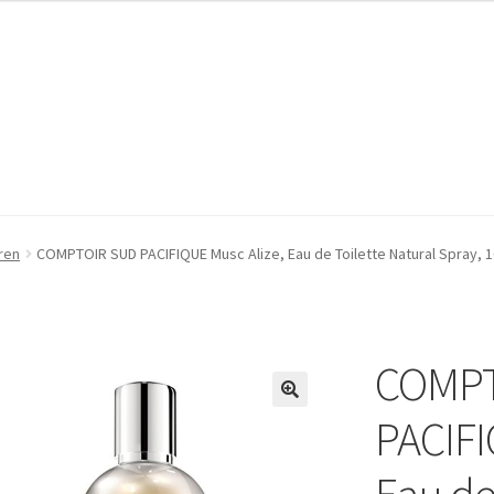
pressum
pressum
Kasse
Kasse
Mein Konto
Mein Konto
Warenkorb
Warenkorb
ren
COMPTOIR SUD PACIFIQUE Musc Alize, Eau de Toilette Natural Spray, 1
COMPT
🔍
PACIFI
Eau de