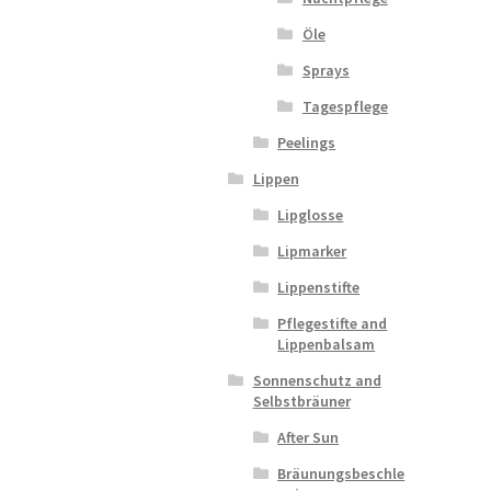
Öle
Sprays
Tagespflege
Peelings
Lippen
Lipglosse
Lipmarker
Lippenstifte
Pflegestifte and
Lippenbalsam
Sonnenschutz and
Selbstbräuner
After Sun
Bräunungsbeschle