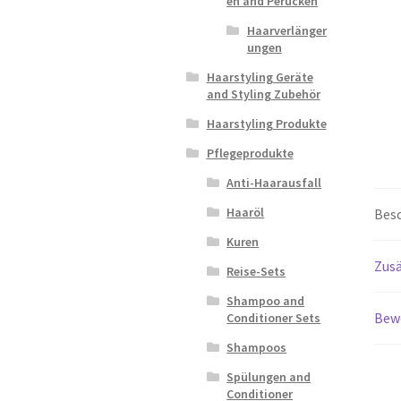
en and Perücken
Haarverlänger
ungen
Haarstyling Geräte
and Styling Zubehör
Haarstyling Produkte
Pflegeprodukte
Anti-Haarausfall
Haaröl
Bes
Kuren
Zusä
Reise-Sets
Shampoo and
Bew
Conditioner Sets
Shampoos
Spülungen and
Conditioner