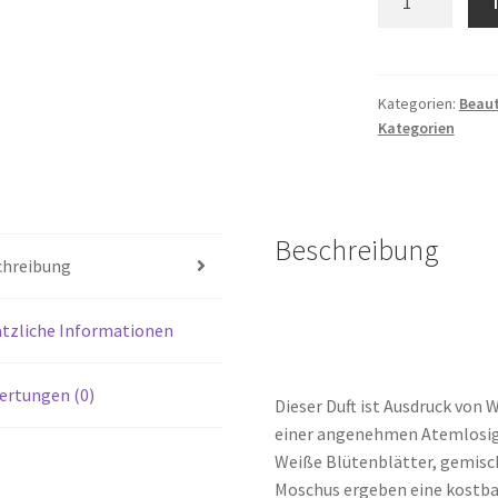
SUD
PACIFIQUE
Musc
Alize,
Kategorien:
Beau
Kategorien
Eau
de
Toilette
Natural
Spray,
Beschreibung
chreibung
100
ml
Menge
tzliche Informationen
ertungen (0)
Dieser Duft ist Ausdruck von 
einer angenehmen Atemlosigk
Weiße Blütenblätter, gemisc
Moschus ergeben eine kostb