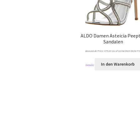
ALDO Damen Asteicia Peep
Sandalen
Amazon.de Price:
€
75,63
(as of 10/04/2023 08:04 PS
In den Warenkorb
Details
)