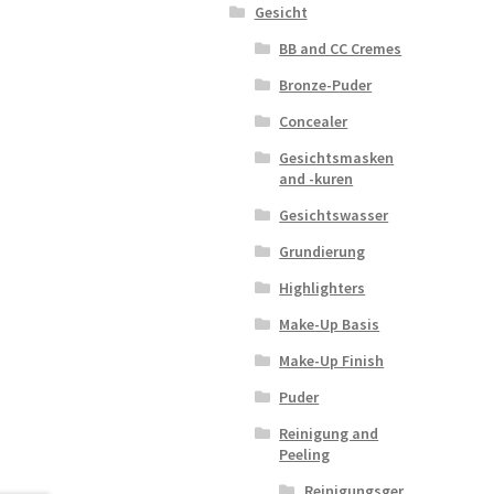
Gesicht
BB and CC Cremes
Bronze-Puder
Concealer
Gesichtsmasken
and -kuren
Gesichtswasser
Grundierung
Highlighters
Make-Up Basis
Make-Up Finish
Puder
Reinigung and
Peeling
Reinigungsger