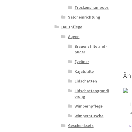
Trockenshampoos
Saloneinrichtung
Hautpflege
Augen
Brauenstifte and -
puder
Eyeliner
Kajalstifte
Äh
Lidschatten
Lidschattengrundi
erung
Wimpernpflege
A
Wimperntusche
Geschenksets
De