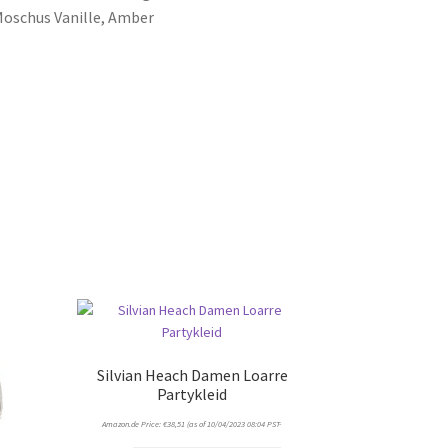
Moschus Vanille, Amber
Silvian Heach Damen Loarre
Partykleid
Amazon.de Price:
€
38,51
(as of 10/04/2023 08:04 PST-