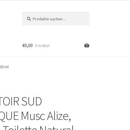
Suche
Suche
nach:
€
0,00
0 Artikel
00 ml
OIR SUD
QUE Musc Alize,
 Toilette Natural