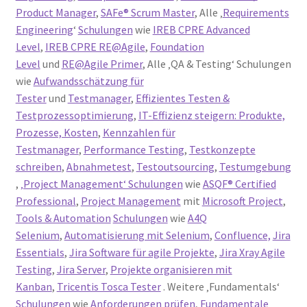
Product Manager
,
SAFe® Scrum Master
, Alle ‚
Requirements
Engineering
‘
Schulungen
wie
IREB CPRE Advanced
Level
,
IREB CPRE RE@Agile
,
Foundation
Level
und
RE@Agile Primer
, Alle ‚QA & Testing‘ Schulungen
wie
Aufwandsschätzung für
Tester
und
Testmanager
,
Effizientes Testen &
Testprozessoptimierung
,
IT-Effizienz steigern: Produkte,
Prozesse, Kosten
,
Kennzahlen für
Testmanager
,
Performance Testing
,
Testkonzepte
schreiben
,
Abnahmetest
,
Testoutsourcing
,
Testumgebung
,
‚Project Management‘ Schulungen
wie
ASQF® Certified
Professional
,
Project Management
mit
Microsoft Project
,
Tools & Automation
Schulungen
wie
A4Q
Selenium
,
Automatisierung mit Selenium
,
Confluence,
Jira
Essentials
,
Jira Software für agile Projekte
,
Jira Xray Agile
Testing
,
Jira Server
,
Projekte organisieren mit
Kanban
,
Tricentis Tosca Tester
. Weitere ‚Fundamentals‘
Schulungen
wie
Anforderungen prüfen
,
Fundamentale