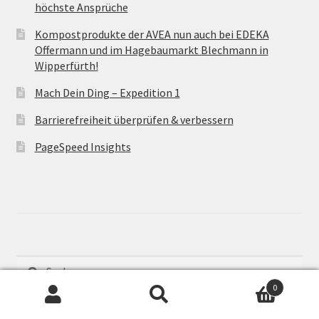
höchste Ansprüche
Kompostprodukte der AVEA nun auch bei EDEKA
Offermann und im Hagebaumarkt Blechmann in
Wipperfürth!
Mach Dein Ding – Expedition 1
Barrierefreiheit überprüfen & verbessern
PageSpeed Insights
Suche
nach:
0
Suche
Suche