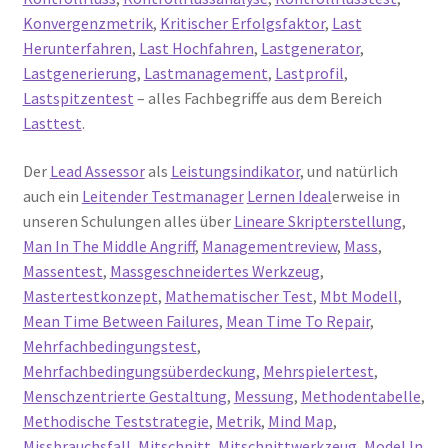
Konvergenzmetrik
,
Kritischer Erfolgsfaktor
,
Last
Herunterfahren
,
Last Hochfahren
,
Lastgenerator
,
Lastgenerierung
,
Lastmanagement
,
Lastprofil
,
Lastspitzentest
– alles Fachbegriffe aus dem Bereich
Lasttest
.
Der
Lead Assessor
als
Leistungsindikator
, und natürlich
auch ein
Leitender Testmanager
Lernen Ideal
erweise in
unseren Schulungen alles über
Lineare Skripterstellung
,
Man In The Middle Angriff
,
Managementreview
,
Mass
,
Massentest
,
Massgeschneidertes Werkzeug
,
Mastertestkonzept
,
Mathematischer Test
,
Mbt Modell
,
Mean Time Between Failures
,
Mean Time To Repair
,
Mehrfachbedingungstest
,
Mehrfachbedingungsüberdeckung
,
Mehrspielertest
,
Menschzentrierte Gestaltung
,
Messung
,
Methodentabelle
,
Methodische Teststrategie
,
Metrik
,
Mind Map
,
Missbrauchsfall
,
Mitschnitt
,
Mitschnittwerkzeug
,
Model In