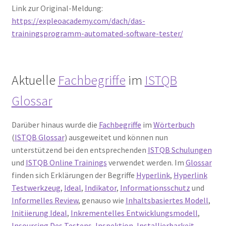
Link zur Original-Meldung:
https://expleoacademy.com/dach/das-
trainingsprogramm-automated-software-tester/
Aktuelle
Fachbegriffe
im
ISTQB
Glossar
Darüber hinaus wurde die
Fachbegriffe
im
Wörterbuch
(
ISTQB Glossar
) ausgeweitet und können nun
unterstützend bei den entsprechenden
ISTQB Schulungen
und
ISTQB Online Trainings
verwendet werden. Im
Glossar
finden sich Erklärungen der Begriffe
Hyperlink
,
Hyperlink
Testwerkzeug
,
Ideal
,
Indikator
,
Informationsschutz
und
Informelles Review
, genauso wie
Inhaltsbasiertes Modell
,
Initiierung Ideal
,
Inkrementelles Entwicklungsmodell
,
Insourcing Des Testens
,
Inspektion
,
Installierbarkeit
,