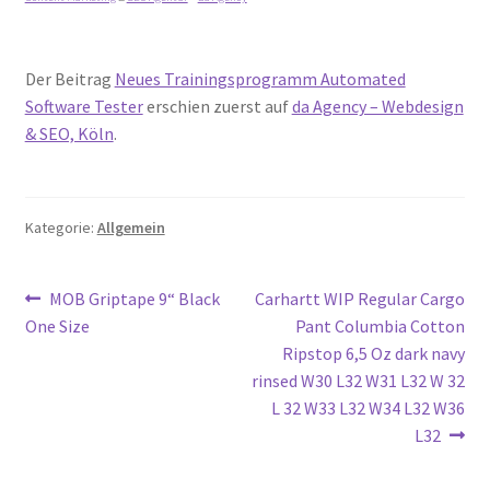
Der Beitrag
Neues Trainingsprogramm Automated
Software Tester
erschien zuerst auf
da Agency – Webdesign
& SEO, Köln
.
Kategorie:
Allgemein
Beitragsnavigation
Vorheriger
Nächster
MOB Griptape 9“ Black
Carhartt WIP Regular Cargo
Beitrag:
Beitrag:
One Size
Pant Columbia Cotton
Ripstop 6,5 Oz dark navy
rinsed W30 L32 W31 L32 W 32
L 32 W33 L32 W34 L32 W36
L32