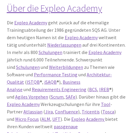
Über die Expleo Academy
Die
Expleo Academy
geht zurück auf die ehemalige
Trainingsabteilung der 1986 gegründeten SQS AG. Unter
dem heutigen Namen ist die
Expleo Academy
weltweit
tätig und unterhält
Niederlassungen
auf drei Kontinenten.
In mehr als 800
Schulungen
trainiert die
Expleo Academy
jährlich rund 6.000 Teilnehmende. Schwerpunkt
sind
Schulungen
und
Weiterbildungen
zu Themen wie
Software und
Performance Testing
und
Architektur-
Qualität
(
ISTQB
®,
iSAQB
®),
Business
Analyse
und
Requirements Engineering
(
BCS
,
IREB
®)
und
Agiles Vorgehen
(
Scrum
,
SAFe
). Darüber hinaus gibt die
Expleo Academy
Werkzeugschulungen für ihre
Tool
-
Partner
Atlassian
(
Jira
,
Confluence
),
Tricentis
(
Tosca
)
und
Micro Focus
(
ALM
,
UFT
). Die
Expleo
Academy
bietet
ihren Kunden weltweit
passgenaue