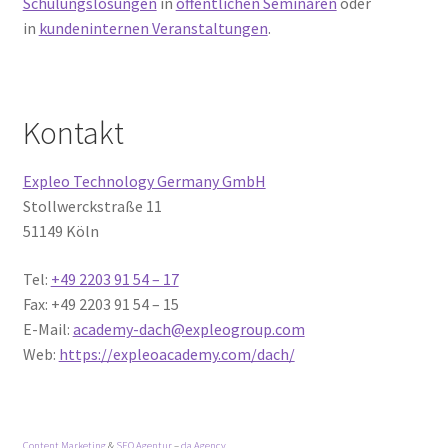
Schulungslösungen
in
öffentlichen Seminaren
oder
in
kundeninternen Veranstaltungen
.
Kontakt
Expleo Technology Germany GmbH
Stollwerckstraße 11
51149 Köln
Tel:
+49 2203 91 54 – 17
Fax: +49 2203 91 54 – 15
E-Mail:
academy-dach@expleogroup.com
Web:
https://expleoacademy.com/dach/
Content Marketing
&
SEO Agentur
–
da Agency