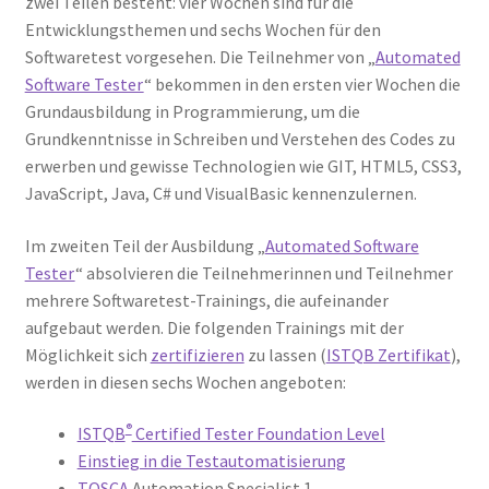
zwei Teilen besteht: vier Wochen sind für die
Entwicklungsthemen und sechs Wochen für den
Softwaretest vorgesehen. Die Teilnehmer von „
Automated
Software Tester
“ bekommen in den ersten vier Wochen die
Grundausbildung in Programmierung, um die
Grundkenntnisse in Schreiben und Verstehen des Codes zu
erwerben und gewisse Technologien wie GIT, HTML5, CSS3,
JavaScript, Java, C# und VisualBasic kennenzulernen.
Im zweiten Teil der Ausbildung „
Automated Software
Tester
“ absolvieren die Teilnehmerinnen und Teilnehmer
mehrere Softwaretest-Trainings, die aufeinander
aufgebaut werden. Die folgenden Trainings mit der
Möglichkeit sich
zertifizieren
zu lassen (
ISTQB Zertifikat
),
werden in diesen sechs Wochen angeboten:
®
ISTQB
Certified Tester Foundation Level
Einstieg in die Testautomatisierung
TOSCA
Automation Specialist 1