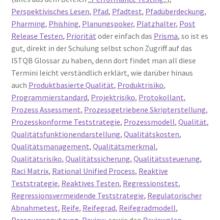
Perspektivisches Lesen
,
Pfad
,
Pfadtest
,
Pfadüberdeckung
,
Pharming
,
Phishing
,
Planungspoker
,
Platzhalter
,
Post
Release Testen
,
Priorität
oder einfach das
Prisma
, so ist es
gut, direkt in der Schulung selbst schon Zugriff auf das
ISTQB Glossar zu haben, denn dort findet man all diese
Termini leicht verständlich erklärt, wie darüber hinaus
auch
Produktbasierte Qualität
,
Produktrisiko
,
Programmierstandard
,
Projektrisiko
,
Protokollant
,
Prozess Assessment
,
Prozessgetriebene Skripterstellung
,
Prozesskonforme Teststrategie
,
Prozessmodell
,
Qualität
,
Qualitätsfunktionendarstellung
,
Qualitätskosten
,
Qualitätsmanagement
,
Qualitätsmerkmal
,
Qualitätsrisiko
,
Qualitätssicherung
,
Qualitätssteuerung
,
Raci Matrix
,
Rational Unified Process
,
Reaktive
Teststrategie
,
Reaktives Testen
,
Regressionstest
,
Regressionsvermeidende Teststrategie
,
Regulatorischer
Abnahmetest
,
Reife
,
Reifegrad
,
Reifegradmodell
,
Ressourcennutzung
,
Review
, sowie den
Reviewplan
.