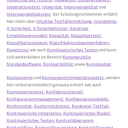
Integrationstest
,
Integrität
,
Interoperabilität
und
Interoperabilitätstest
. Der Schulungsteilnehmer erfährt
hier mehr über
Intuitive Testfallermittlung
,
Istergebnis
,
It Sicherheit
,
It Sicherheitstest
,
Iteratives
Entwicklungsmodell
,
Kapazität
,
Kapazitätstest
,
Klassifikationsbaum
,
Klassifikationsbaumverfahren
,
Koexistenz
wie auch
Kombinatorisches Testen
und kann
sich weiterbilden im Bereich
Kommerzielle
Standardsoftware
,
Kompatibilität
sowie
Komplexität
.
Komponente
und
Komponentenintegrationstest
, werden
hier selbstverständlich genauso erklärt wie auch
Komponententest
,
Konfidenzintervall
,
Konfigurationsmanagement
,
Konfigurationsobjekt
,
Konformität
,
Konformitätstest
,
Konkreter Testfall
,
Kontinuierliche Integration
,
Kontinuierliches Modell
,
Kontinuierliches Testen
,
Kontrolldiagramm
,
Kontrollfluss
,
Kontrollflussanalyse
,
Kontrollflusstest
,