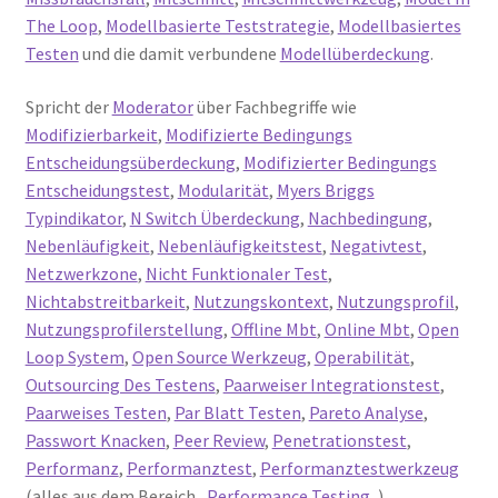
The Loop
,
Modellbasierte Teststrategie
,
Modellbasiertes
Testen
und die damit verbundene
Modellüberdeckung
.
Spricht der
Moderator
über Fachbegriffe wie
Modifizierbarkeit
,
Modifizierte Bedingungs
Entscheidungsüberdeckung
,
Modifizierter Bedingungs
Entscheidungstest
,
Modularität
,
Myers Briggs
Typindikator
,
N Switch Überdeckung
,
Nachbedingung
,
Nebenläufigkeit
,
Nebenläufigkeitstest
,
Negativtest
,
Netzwerkzone
,
Nicht Funktionaler Test
,
Nichtabstreitbarkeit
,
Nutzungskontext
,
Nutzungsprofil
,
Nutzungsprofilerstellung
,
Offline Mbt
,
Online Mbt
,
Open
Loop System
,
Open Source Werkzeug
,
Operabilität
,
Outsourcing Des Testens
,
Paarweiser Integrationstest
,
Paarweises Testen
,
Par Blatt Testen
,
Pareto Analyse
,
Passwort Knacken
,
Peer Review
,
Penetrationstest
,
Performanz
,
Performanztest
,
Performanztestwerkzeug
(alles aus dem Bereich „
Performance Testing
„),