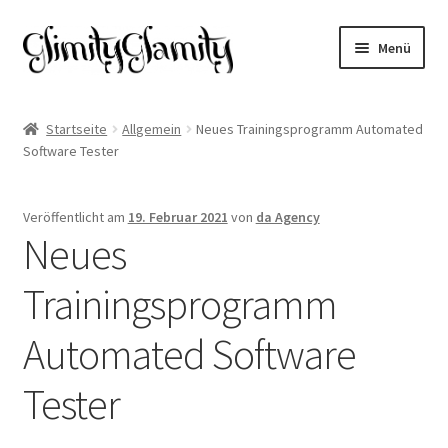
Zur
Zum
Menü
Navigation
Inhalt
springen
springen
Start
Startseite
Allgemein
Neues Trainingsprogramm Automated
Software Tester
Cookie-Richtlinie (EU)
Datenschutz
Veröffentlicht am
19. Februar 2021
von
da Agency
Neues
Impressum
Trainingsprogramm
Kasse
Automated Software
Mein Konto
Tester
Warenkorb