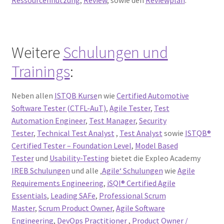
Weitere
Schulungen und
Trainings
:
Neben allen
ISTQB Kurse
n wie
Certified Automotive
Software Tester (CTFL-AuT)
,
Agile Tester
,
Test
Automation Engineer
,
Test Manager
,
Security
Tester
,
Technical Test Analyst
,
Test Analyst
sowie
ISTQB®
Certified Tester – Foundation Level
,
Model Based
Tester
und
Usability-Testing
bietet die Expleo Academy
IREB Schulungen
und alle ‚
Agile‘ Schulungen
wie
Agile
Requirements Engineering
,
iSQI® Certified Agile
Essentials
,
Leading SAFe
,
Professional Scrum
Master
,
Scrum Product Owner
,
Agile Software
Engineering
,
DevOps Practitioner
,
Product Owner /