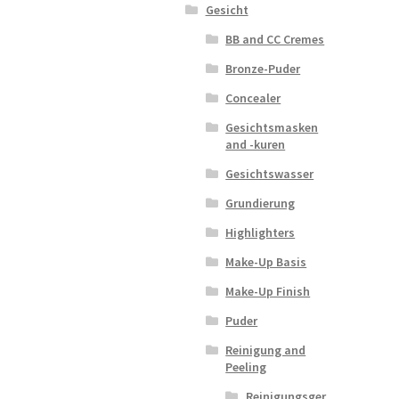
Gesicht
BB and CC Cremes
Bronze-Puder
Concealer
Gesichtsmasken
and -kuren
Gesichtswasser
Grundierung
Highlighters
Make-Up Basis
Make-Up Finish
Puder
Reinigung and
Peeling
Reinigungsger