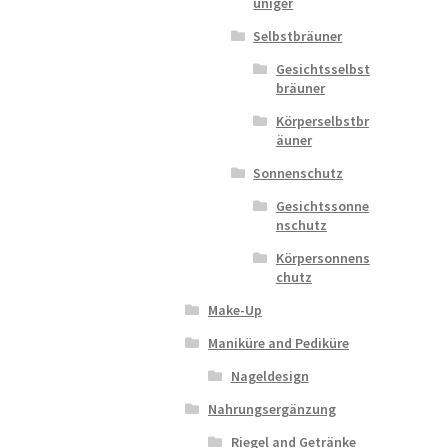
uniger
Selbstbräuner
Gesichtsselbst
bräuner
Körperselbstbr
äuner
Sonnenschutz
Gesichtssonne
nschutz
Körpersonnens
chutz
Make-Up
Maniküre and Pediküre
Nageldesign
Nahrungsergänzung
Riegel and Getränke