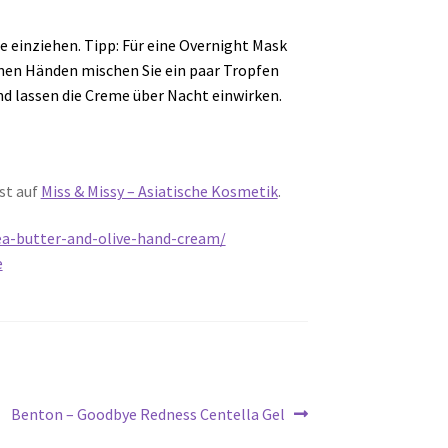
e einziehen. Tipp: Für eine Overnight Mask
enen Händen mischen Sie ein paar Tropfen
nd lassen die Creme über Nacht einwirken.
st auf
Miss & Missy – Asiatische Kosmetik
.
a-butter-and-olive-hand-cream/
e
Nächster
Benton – Goodbye Redness Centella Gel
Beitrag: