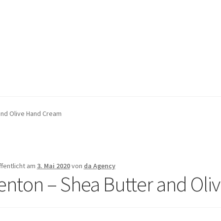
pressum
pressum
Kasse
Kasse
Mein Konto
Mein Konto
Warenkorb
Warenkorb
and Olive Hand Cream
ffentlicht am
3. Mai 2020
von
da Agency
enton – Shea Butter and Ol