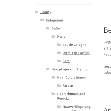
Beauty
Kategorien
Be
Düfte
Herren
Gege
Eau de Cologne
erfr
Extrait de Parfum
Feuc
Sets
Gesu
Haarpflege and Styling
oder
Haar Colorationen
Farben
Haarschmuck and
Perücken
Haarverlängerung
A