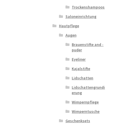
Trockenshampoos
Saloneinrichtung
Hautpflege
Augen
Brauenstifte and -
puder
Eyeliner
Kajalstifte
Lidschatten
Lidschattengrundi
erung
Wimpernpflege
Wimperntusche
Geschenksets