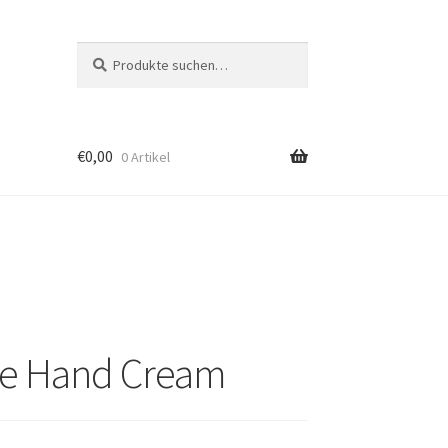
Suche
Suche
nach:
€
0,00
0 Artikel
ive Hand Cream