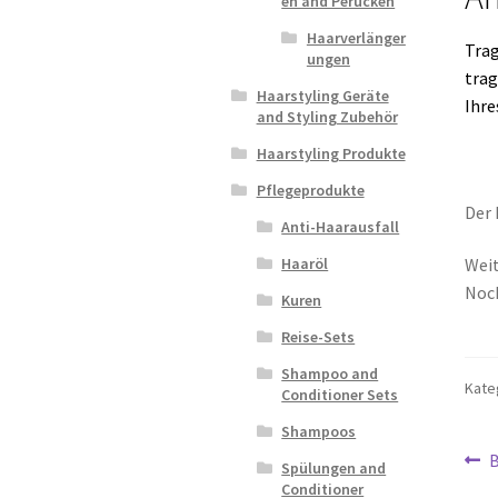
en and Perücken
Haarverlänger
Trag
ungen
trag
Haarstyling Geräte
Ihre
and Styling Zubehör
Haarstyling Produkte
Pflegeprodukte
Der 
Anti-Haarausfall
Haaröl
Weit
Noc
Kuren
Reise-Sets
Shampoo and
Kate
Conditioner Sets
Shampoos
Be
V
B
Spülungen and
B
Conditioner