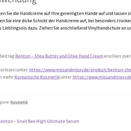
en Sie die Handcreme auf Ihre gereinigten Hände auf und lassen si
en Sie eine dicke Schickt der Handcreme auf, bei besonders trock
s Lieblingsöls dazu. Ziehen Sie anschließend Vinylhandschule an u
Beitrag
Benton – Shea Butter and Olive Hand Cream
erschien zuer
erlesen unter:
https://www.missandmissy.de/product/benton-she
h mehr
Koreanische Kosmetik
unter
https://www.missandmissy.d
gorie:
Kosmetik
itragsnavigation
orheriger
enton – Snail Bee High Ultimate Serum
eitrag: