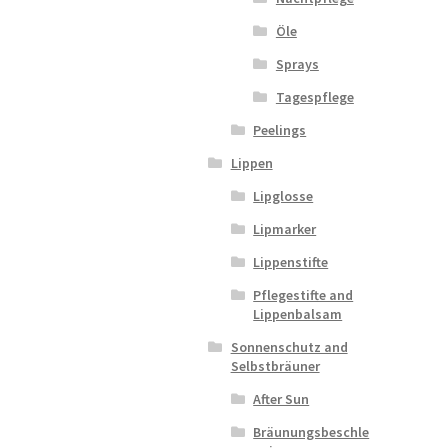
Öle
Sprays
Tagespflege
Peelings
Lippen
Lipglosse
Lipmarker
Lippenstifte
Pflegestifte and
Lippenbalsam
Sonnenschutz and
Selbstbräuner
After Sun
Bräunungsbeschle