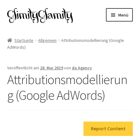
Zur
Zum
Menü
Navigation
Inhalt
springen
springen
Start
Startseite
Allgemein
Attributionsmodellierung (Google
AdWords)
Cookie-Richtlinie (EU)
Datenschutz
Veröffentlicht am
28. Mai 2019
von
da Agency
Attributionsmodellierun
Impressum
g (Google AdWords)
Kasse
Mein Konto
Report Content
Warenkorb