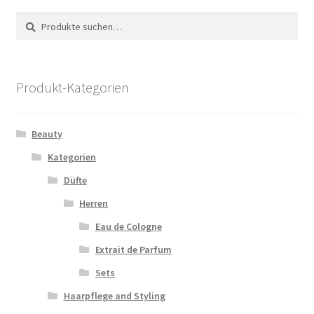
Suche
Suche
nach:
Produkt-Kategorien
Beauty
Kategorien
Düfte
Herren
Eau de Cologne
Extrait de Parfum
Sets
Haarpflege and Styling