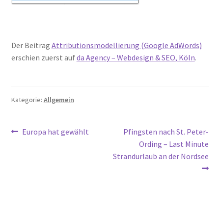
Der Beitrag
Attributionsmodellierung (Google AdWords)
erschien zuerst auf
da Agency – Webdesign & SEO, Köln
.
Kategorie:
Allgemein
Beitragsnavigation
Vorheriger
Nächster
Europa hat gewählt
Pfingsten nach St. Peter-
Beitrag:
Beitrag:
Ording – Last Minute
Strandurlaub an der Nordsee