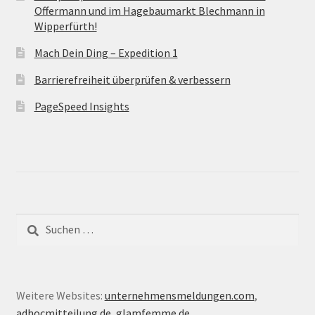
Offermann und im Hagebaumarkt Blechmann in
Wipperfürth!
Mach Dein Ding – Expedition 1
Barrierefreiheit überprüfen & verbessern
PageSpeed Insights
Suche
nach:
Weitere Websites:
unternehmensmeldungen.com
,
adhocmitteilung.de
,
glamfemme.de
,