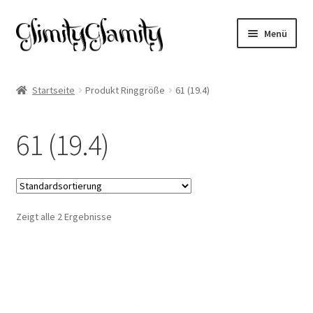
Zur
Zum
Menü
Navigation
Inhalt
springen
springen
Start
Startseite
Produkt Ringgröße
61 (19.4)
Cookie-Richtlinie (EU)
61 (19.4)
Datenschutz
Impressum
Zeigt alle 2 Ergebnisse
Kasse
Mein Konto
Warenkorb