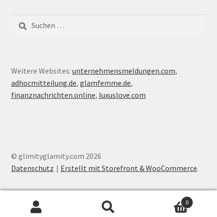
Suche
nach:
Weitere Websites:
unternehmensmeldungen.com
,
adhocmitteilung.de
,
glamfemme.de
,
finanznachrichten.online
,
luxuslove.com
© glimityglamity.com 2026
Datenschutz
Erstellt mit Storefront & WooCommerce
.
0
Suche
Suche