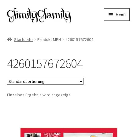
Zur
Zum
Menü
Navigation
Inhalt
springen
springen
Start
Startseite
Produkt MPN
4260157672604
Cookie-Richtlinie (EU)
4260157672604
Datenschutz
Impressum
Einzelnes Ergebnis wird angezeigt
Kasse
Mein Konto
Warenkorb