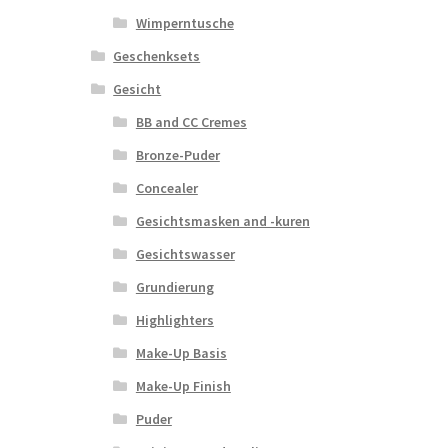
Wimperntusche
Geschenksets
Gesicht
BB and CC Cremes
Bronze-Puder
Concealer
Gesichtsmasken and -kuren
Gesichtswasser
Grundierung
Highlighters
Make-Up Basis
Make-Up Finish
Puder