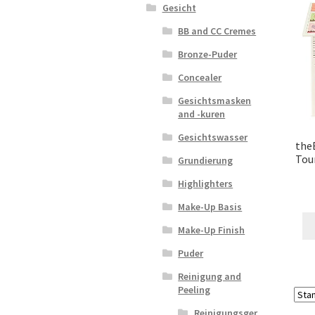
Gesicht
BB and CC Cremes
Bronze-Puder
Concealer
Gesichtsmasken
and -kuren
Gesichtswasser
the
Tour
Grundierung
Highlighters
Make-Up Basis
Make-Up Finish
Puder
Reinigung and
Peeling
Reinigungsger