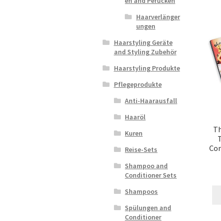
en and Perücken
Haarverlänger
ungen
Haarstyling Geräte
and Styling Zubehör
Haarstyling Produkte
Pflegeprodukte
Anti-Haarausfall
Haaröl
Th
Kuren
Com
Reise-Sets
Shampoo and
Conditioner Sets
Shampoos
Spülungen and
Conditioner