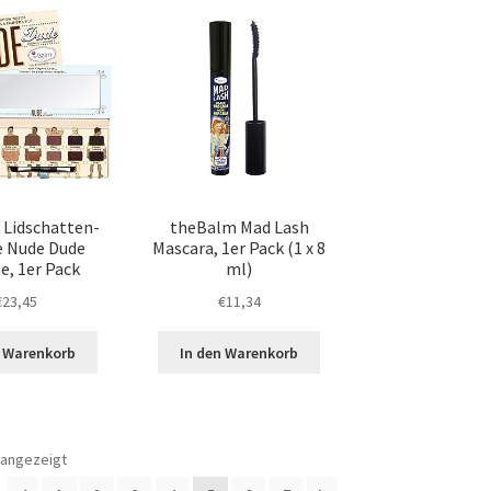
Lidschatten-
theBalm Mad Lash
e Nude Dude
Mascara, 1er Pack (1 x 8
e, 1er Pack
ml)
€
23,45
€
11,34
n Warenkorb
In den Warenkorb
 angezeigt