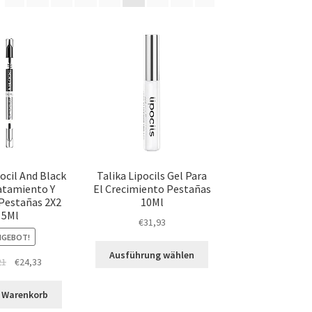
pocil And Black
Talika Lipocils Gel Para
atamiento Y
El Crecimiento Pestañas
 Pestañas 2X2
10Ml
5Ml
€
31,93
NGEBOT!
Ausführung wählen
21
€
24,33
n Warenkorb