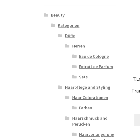
Beauty
Kategorien
Düfte
Herren
Eau de Cologne
Extrait de Parfum
Sets
T.L
Haarpflege and Styling
Tra
Haar Colorationen
Farben
Haarschmuck and
Perücken
Haarverlängerung