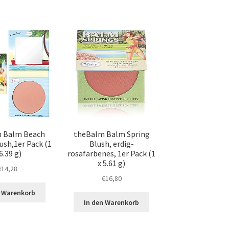
 Balm Beach
theBalm Balm Spring
ush,1er Pack (1
Blush, erdig-
6.39 g)
rosafarbenes, 1er Pack (1
x 5.61 g)
€
14,28
€
16,80
n Warenkorb
In den Warenkorb