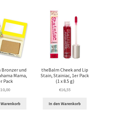
 Bronzer und
theBalm Cheek and Lip
ahama Mama,
Stain, Stainiac, 1er Pack
er Pack
(1 x 8.5 g)
€
10,00
€
16,55
n Warenkorb
In den Warenkorb