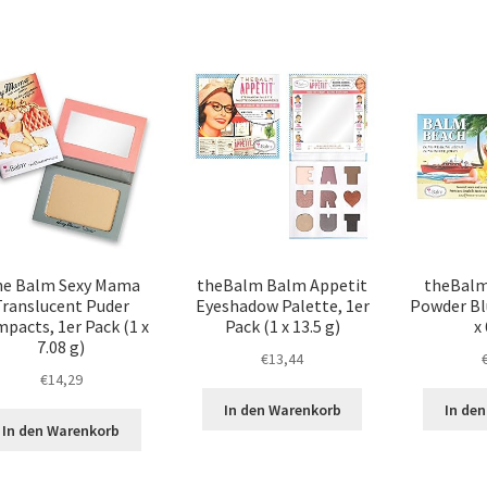
e Balm Sexy Mama
theBalm Balm Appetit
theBalm
Translucent Puder
Eyeshadow Palette, 1er
Powder Bl
pacts, 1er Pack (1 x
Pack (1 x 13.5 g)
x 
7.08 g)
€
13,44
€
14,29
In den Warenkorb
In de
In den Warenkorb