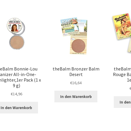
heBalm Bonnie-Lou
theBalm Bronzer Balm
theBalm
anizer All-in-One-
Desert
Rouge B
lighter,1er Pack (1 x
1
€
16,64
9 g)
€
14,96
In den Warenkorb
In de
In den Warenkorb