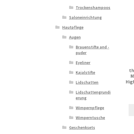
Trockenshampoos
Saloneinrichtung
Hautpflege
Augen
Brauenstifte and -
puder
Eyeliner
t
Kajalstifte
M
High
Lidschatten
Lidschattengrundi
erung
Wimpernpflege
Wimperntusche
Geschenksets