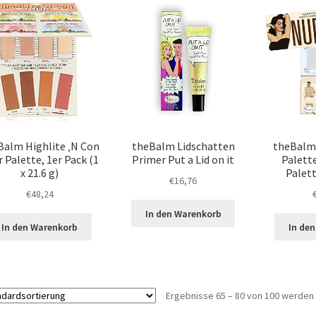
Balm Highlite ‚N Con
theBalm Lidschatten
theBalm 
 Palette, 1er Pack (1
Primer Put a Lid on it
Palett
x 21.6 g)
Palett
€
16,76
€
48,24
In den Warenkorb
In den Warenkorb
In de
Ergebnisse 65 – 80 von 100 werden