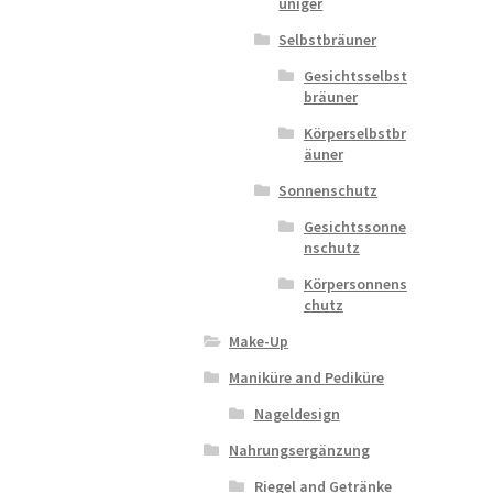
uniger
Selbstbräuner
Gesichtsselbst
bräuner
Körperselbstbr
äuner
Sonnenschutz
Gesichtssonne
nschutz
Körpersonnens
chutz
Make-Up
Maniküre and Pediküre
Nageldesign
Nahrungsergänzung
Riegel and Getränke