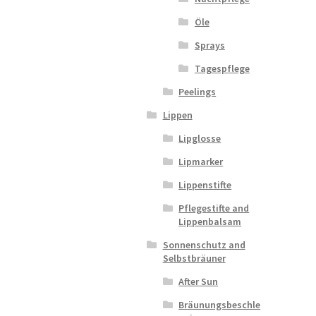
Öle
Sprays
Tagespflege
Peelings
Lippen
Lipglosse
Lipmarker
Lippenstifte
Pflegestifte and
Lippenbalsam
Sonnenschutz and
Selbstbräuner
After Sun
Bräunungsbeschle