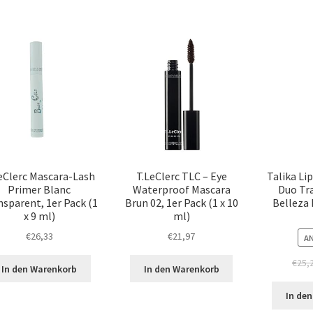
eClerc Mascara-Lash
T.LeClerc TLC – Eye
Talika Li
Primer Blanc
Waterproof Mascara
Duo Tr
nsparent, 1er Pack (1
Brun 02, 1er Pack (1 x 10
Belleza
x 9 ml)
ml)
€
26,33
€
21,97
A
€
25,
In den Warenkorb
In den Warenkorb
In de