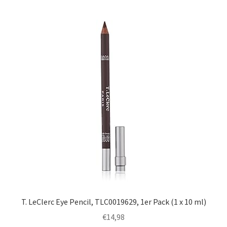
T. LeClerc Eye Pencil, TLC0019629, 1er Pack (1 x 10 ml)
€
14,98