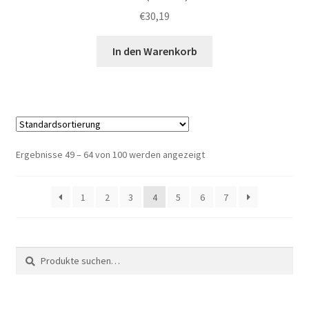
€
30,19
In den Warenkorb
Ergebnisse 49 – 64 von 100 werden angezeigt
1
2
3
4
5
6
7
Suche
Suche
nach: