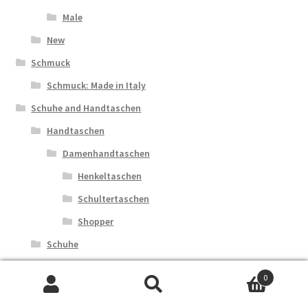
Male
New
Schmuck
Schmuck: Made in Italy
Schuhe and Handtaschen
Handtaschen
Damenhandtaschen
Henkeltaschen
Schultertaschen
Shopper
Schuhe
Sonstiges
0
Taschen
Suche
Suche